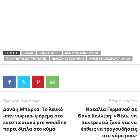
ΕΤΙΚΕΤΕΣ
ΓΆΜΟΣ
ΕΒΊΝΑ ΤΣΑΚΊΡΗ
ΚΑΤΕΡΊΝΑ ΚΑΙΝΟΎΡΓΙΟΥ
ΠΑΝΑΓΙΏΤΗΣ ΚΟΥΤΣΟΥΜΠΉΣ
ΠΆΝΟΣ ΚΟΥΤΣΟΥΜΠΉΣ
ΧΡΉΣΤΟΣ ΑΠΟΣΤΟΛΌΠΟΥΛΟΣ
Προηγούμενο άρθρο
Επόμενο άρθρο
Δανάη Μπάρκα: Το λευκό
Ναταλία Γερμανού σε
-σαν νυφικό- φόρεμα στο
Θάνο Καλλίρη: «Θέλω να
εντυπωσιακό pre wedding
παντρευτώ ξανά για να
πάρτι δίπλα στο κύμα
έρθεις να τραγουδήσεις
στο γάμο μου»