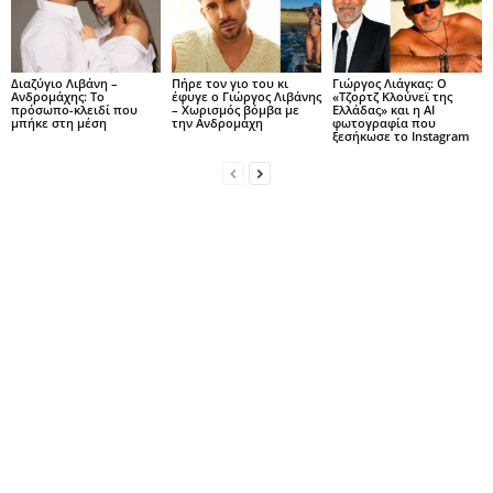
Διαζύγιο Λιβάνη –
Πήρε τον γιο του κι
Γιώργος Λιάγκας: Ο
Ανδρομάχης: Το
έφυγε ο Γιώργος Λιβάνης
«Τζορτζ Κλούνεϊ της
πρόσωπο-κλειδί που
– Χωρισμός βόμβα με
Ελλάδας» και η AI
μπήκε στη μέση
την Ανδρομάχη
φωτογραφία που
ξεσήκωσε το Instagram