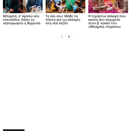
Μπαμπά, σ’ αγαπώ νέα
Το σόι σου: Μάθε τα
Η τεράστια αλλαγή που
επεισόδια: Χάνει το
πάντα για τις αλλαγές
κανείς δεν περίμενε
νηπιαγωγείο η Βιργινία
στη νέα σεζόν
στον β΄κύκλο του
«Μπαμπά, σ’αγαπώ»