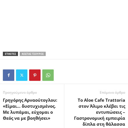
ΕΤΙΚΕΤΕΣ
ΚΏΣΤΑΣ ΤΣΟΥΡΌΣ
Προηγούμενο άρθρο
Επόμενο άρθρο
Γρηγόρης Αρναούτογλου:
Το Aloe Cafe Trattoria
«Είμαι… δυστυχισμένος.
στον Άλιμο κλέβει τις
Με λυπάμαι, εύχομαι ο
εντυπώσεις –
Θεός να με βοηθήσει»
Γαστρονομική εμπειρία
δίπλα στη θάλασσα