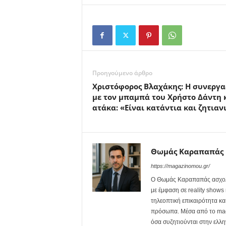
Προηγούμενο άρθρο
Χριστόφορος Βλαχάκης: Η συνεργα
με τον μπαμπά του Χρήστο Δάντη 
ατάκα: «Είναι κατάντια και ζητιαν
Θωμάς Καραπαπάς
https://magazinomou.gr/
Ο Θωμάς Καραπαπάς ασχολεί
με έμφαση σε reality shows 
τηλεοπτική επικαιρότητα κ
πρόσωπα. Μέσα από το maga
όσα συζητιούνται στην ελλη