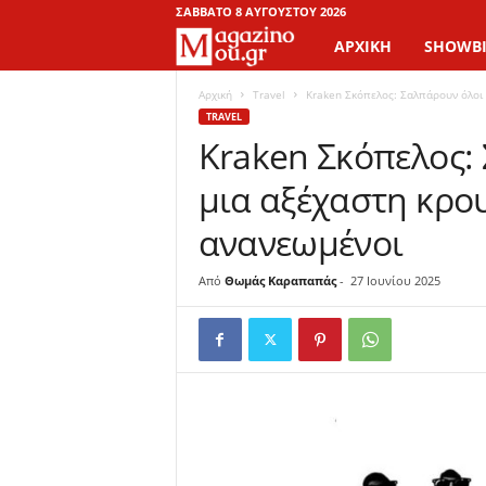
ΣΆΒΒΑΤΟ 8 ΑΥΓΟΎΣΤΟΥ 2026
ΑΡΧΙΚΉ
SHOWBI
M
a
Αρχική
Travel
Kraken Σκόπελος: Σαλπάρουν όλοι 
TRAVEL
Kraken Σκόπελος: 
g
μια αξέχαστη κρο
a
ανανεωμένοι
z
Από
Θωμάς Καραπαπάς
-
27 Ιουνίου 2025
i
n
o
M
o