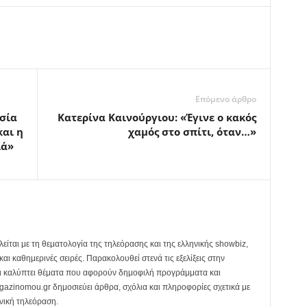
Επόμενο άρθρο
σία
Κατερίνα Καινούργιου: «Έγινε ο κακός
και η
χαμός στο σπίτι, όταν…»
ιά»
ται με τη θεματολογία της τηλεόρασης και της ελληνικής showbiz,
και καθημερινές σειρές. Παρακολουθεί στενά τις εξελίξεις στην
αι καλύπτει θέματα που αφορούν δημοφιλή προγράμματα και
zinomou.gr δημοσιεύει άρθρα, σχόλια και πληροφορίες σχετικά με
νική τηλεόραση.