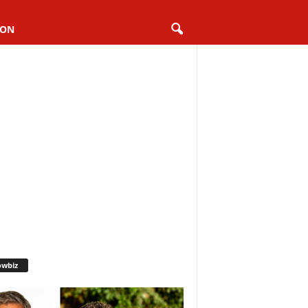
ION
owbiz