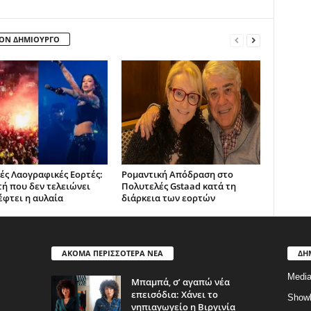
ΤΟΝ ΔΗΜΙΟΥΡΓΟ
́ς Λαογραφικές Εορτές:
Ρομαντική Απόδραση στο
ή που δεν τελειώνει
Πολυτελές Gstaad κατά τη
έφτει η αυλαία
διάρκεια των εορτών
ΑΚΟΜΑ ΠΕΡΙΣΣΟΤΕΡΑ ΝΕΑ
ΔΗ
Medi
Μπαμπά, σ’ αγαπώ νέα
επεισόδια: Χάνει το
Show
νηπιαγωγείο η Βιργινία