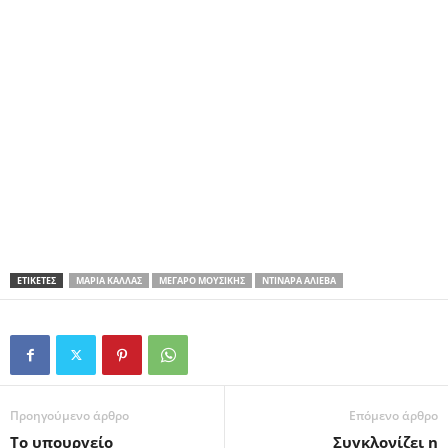
ΕΤΙΚΕΤΕΣ
ΜΑΡΊΑ ΚΆΛΛΑΣ
ΜΈΓΑΡΟ ΜΟΥΣΙΚΉΣ
ΝΤΙΝΆΡΑ ΑΛΊΕΒΑ
Προηγούμενο άρθρο
Επόμενο άρθρο
Το υπουργείο
Συγκλονίζει η