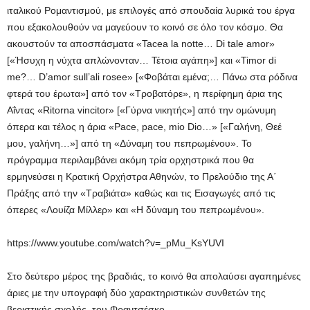
ιταλικού Ρομαντισμού, με επιλογές από σπουδαία λυρικά του έργα
που εξακολουθούν να μαγεύουν το κοινό σε όλο τον κόσμο. Θα
ακουστούν τα αποσπάσματα «Tacea la notte… Di tale amor»
[«Ήσυχη η νύχτα απλώνονταν… Τέτοια αγάπη»] και «Timor di
me?… D’amor sull’ali rosee» [«Φοβάται εμένα;… Πάνω στα ρόδινα
φτερά του έρωτα»] από τον «Τροβατόρε», η περίφημη άρια της
Αΐντας «Ritorna vincitor» [«Γύρνα νικητής»] από την ομώνυμη
όπερα και τέλος η άρια «Pace, pace, mio Dio…» [«Γαλήνη, Θεέ
μου, γαλήνη…»] από τη «Δύναμη του πεπρωμένου». Το
πρόγραμμα περιλαμβάνει ακόμη τρία ορχηστρικά που θα
ερμηνεύσει η Κρατική Ορχήστρα Αθηνών, το Πρελούδιο της Α΄
Πράξης από την «Τραβιάτα» καθώς και τις Εισαγωγές από τις
όπερες «Λουίζα Μίλλερ» και «Η δύναμη του πεπρωμένου».
https://www.youtube.com/watch?v=_pMu_KsYUVI
Στο δεύτερο μέρος της βραδιάς, το κοινό θα απολαύσει αγαπημένες
άριες με την υπογραφή δύο χαρακτηριστικών συνθετών της
βεριστικής σχολής, του Φραντσέσκο