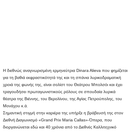
Η διεθνώς αναγνωρισμένη ερμηνεύτρια Dinara Alieva που φημίζεται
για τη βαθιά εκφραστικότητά της και τη σπάνια λυρικοδραματική
χροιά της φωνής της, είναι σολίστ του Θεάτρου Μπολσόι και έχει
τραγουδήσει πρωταγωνιστικούς ρόλους σε σπουδαία λυρικά
θέατρα της Βιέννης, του Βερολίνου, της Αγίας Πετρούπολης, του
Μονάχου κ.ά.
Σημαντική στιγμή στην καριέρα της υπήρξε η βράβευσή της στον
Διεθνή Διαγωνισμό «Grand Prix Maria Callas»-Όπερα, που
διοργανώνεται εδώ και 40 χρόνια από το Διεθνές Καλλιτεχνικό