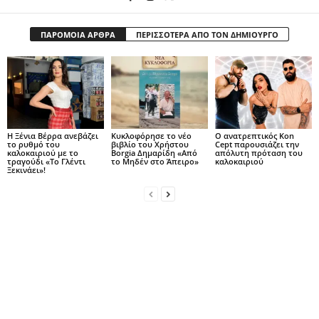
ΠΑΡΟΜΟΙΑ ΑΡΘΡΑ
ΠΕΡΙΣΣΟΤΕΡΑ ΑΠΟ ΤΟΝ ΔΗΜΙΟΥΡΓΟ
Η Ξένια Βέρρα ανεβάζει
Κυκλοφόρησε το νέο
Ο ανατρεπτικός Kon
το ρυθμό του
βιβλίο του Χρήστου
Cept παρουσιάζει την
καλοκαιριού με το
Borgia Δημαρίδη «Από
απόλυτη πρόταση του
τραγούδι «Το Γλέντι
το Μηδέν στο Άπειρο»
καλοκαιριού
Ξεκινάει»!