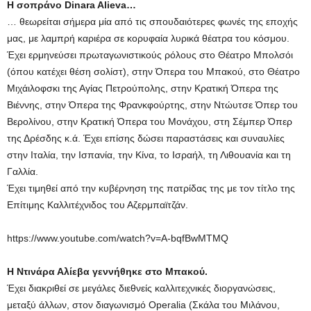
Η σοπράνο Dinara Alieva…
… θεωρείται σήμερα μία από τις σπουδαιότερες φωνές της εποχής
μας, με λαμπρή καριέρα σε κορυφαία λυρικά θέατρα του κόσμου.
Έχει ερμηνεύσει πρωταγωνιστικούς ρόλους στο Θέατρο Μπολσόι
(όπου κατέχει θέση σολίστ), στην Όπερα του Μπακού, στο Θέατρο
Μιχάιλοφσκι της Αγίας Πετρούπολης, στην Κρατική Όπερα της
Βιέννης, στην Όπερα της Φρανκφούρτης, στην Ντώυτσε Όπερ του
Βερολίνου, στην Κρατική Όπερα του Μονάχου, στη Σέμπερ Όπερ
της Δρέσδης κ.ά. Έχει επίσης δώσει παραστάσεις και συναυλίες
στην Ιταλία, την Ισπανία, την Κίνα, το Ισραήλ, τη Λιθουανία και τη
Γαλλία.
Έχει τιμηθεί από την κυβέρνηση της πατρίδας της με τον τίτλο της
Επίτιμης Καλλιτέχνιδος του Αζερμπαϊτζάν.
https://www.youtube.com/watch?v=A-bqfBwMTMQ
Η Ντινάρα Αλίεβα γεννήθηκε στο Μπακού.
Έχει διακριθεί σε μεγάλες διεθνείς καλλιτεχνικές διοργανώσεις,
μεταξύ άλλων, στον διαγωνισμό Operalia (Σκάλα του Μιλάνου,