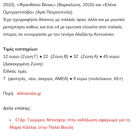
2010), «Φρανθίσκο Βίνιας» (Βαρκελώνη, 2010) και «Ελένα
Ομπραστσόβα» (Αγία Πετρούπολη).
Έχει ηχογραφήσει δίσκους με ιταλικές άριες αλλά και με ρωσικό
ρεπερτόριο καθώς και ένα cd με ερωτικά ντουέτα από ιταλικές
όπερες σε συνεργασία με τον τενόρο Αλεξάντρ Αντονένκο.
Tιμές εισιτηρίων
12 ευρώ (Ζώνη Γ) ● 22 (Ζώνη Β) ● 32 (Ζώνη Α) ● 45 ευρώ
(Διακεκριμένη Ζώνη)
Ειδικές τιμές
7 (φοιτητές, νέοι, άνεργοι, ΑΜΕΑ) ● 9 ευρώ (πολύτεκνοι, 65+)
Πηγή:
iefimerida.gr
Δείτε επίσης:
Ο Δρ. Γεώργιος Μπεσίρης στην εκδήλωση-αφιέρωμα για τη
Μαρία Κάλλας στην Παλιά Βουλή