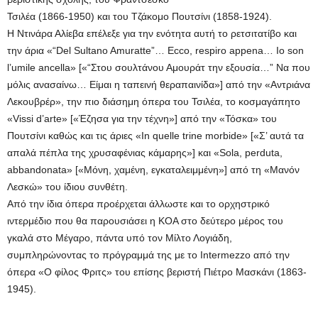
Τσιλέα (1866-1950) και του Τζάκομο Πουτσίνι (1858-1924).
Η Ντινάρα Αλίεβα επέλεξε για την ενότητα αυτή το ρετσιτατίβο και
την άρια «“Del Sultano Amuratte”… Ecco, respiro appena… Io son
l’umile ancella» [«“Στου σουλτάνου Αμουράτ την εξουσία…” Να που
μόλις ανασαίνω… Είμαι η ταπεινή θεραπαινίδα»] από την «Αντριάνα
Λεκουβρέρ», την πιο διάσημη όπερα του Τσιλέα, το κοσμαγάπητο
«Vissi d’arte» [«Έζησα για την τέχνη»] από την «Τόσκα» του
Πουτσίνι καθώς και τις άριες «Ιn quelle trine morbide» [«Σ’ αυτά τα
απαλά πέπλα της χρυσαφένιας κάμαρης»] και «Sola, perduta,
abbandonata» [«Μόνη, χαμένη, εγκαταλειμμένη»] από τη «Μανόν
Λεσκώ» του ίδιου συνθέτη.
Από την ίδια όπερα προέρχεται άλλωστε και το ορχηστρικό
ιντερμέδιο που θα παρουσιάσει η ΚΟΑ στο δεύτερο μέρος του
γκαλά στο Μέγαρο, πάντα υπό τον Μίλτο Λογιάδη,
συμπληρώνοντας το πρόγραμμά της με το Intermezzo από την
όπερα «Ο φίλος Φριτς» του επίσης βεριστή Πιέτρο Μασκάνι (1863-
1945).