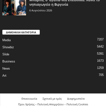
νηπιαγωγείο η Βιργινία
6 Αυγούστου 2026
ΔΗΜΟΦΙΛΗ ΚΑΤΗΓΟΡΙΑ
7207
Media
5442
Showbiz
5391
Slide
1673
Business
1259
News
705
Art
Επικοινωνία
Σχετικά με εμάς
Διαφημιστείτε
Όροι Χρήσης – Πολιτική Απορρήτου – Πολιτική Cookies