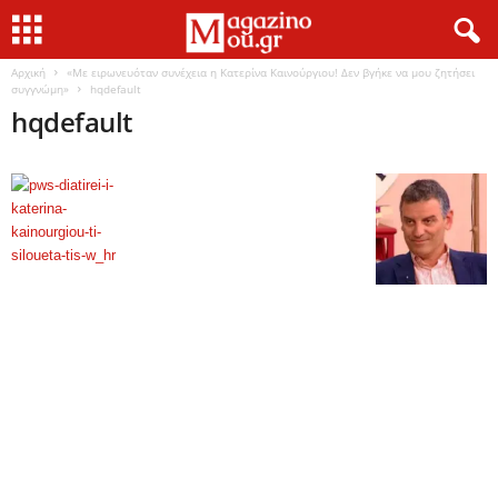
Αρχική
«Με ειρωνευόταν συνέχεια η Κατερίνα Καινούργιου! Δεν βγήκε να μου ζητήσει
συγγνώμη»
hqdefault
hqdefault