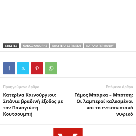
ΕΤΙΚΕΤΕΣ
ΘΆΝΟΣ ΚΑΛΛΊΡΗΣ
ΚΑΛΎΤΕΡΑ ΔΕ ΓΊΝΕΤΑΙ
ΝΑΤΑΛΊΑ ΓΕΡΜΑΝΟΎ
Προηγούμενο άρθρο
Επόμενο άρθρο
Κατερίνα Καινούργιου:
Γάμος Μπάρκα – Μπότση:
Σπάνια βραδινή έξοδος με
Οι λαμπεροί καλεσμένοι
τον Παναγιώτη
και το εντυπωσιακό
Κουτσουμπή
νυφικό