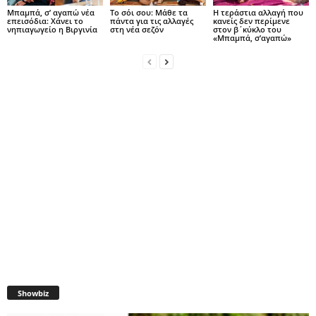
Μπαμπά, σ’ αγαπώ νέα
Το σόι σου: Μάθε τα
Η τεράστια αλλαγή που
επεισόδια: Χάνει το
πάντα για τις αλλαγές
κανείς δεν περίμενε
νηπιαγωγείο η Βιργινία
στη νέα σεζόν
στον β΄κύκλο του
«Μπαμπά, σ’αγαπώ»
Showbiz