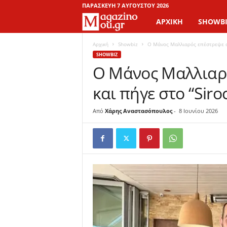
ΠΑΡΑΣΚΕΥΉ 7 ΑΥΓΟΎΣΤΟΥ 2026
ΑΡΧΙΚΉ
SHOWBI
M
a
Αρχική
Showbiz
Ο Μάνος Μαλλιαρός επέστρεψε στ
SHOWBIZ
Ο Μάνος Μαλλιαρ
g
και πήγε στο “Siro
a
z
Από
Χάρης Αναστασόπουλος
-
8 Ιουνίου 2026
i
n
o
M
o