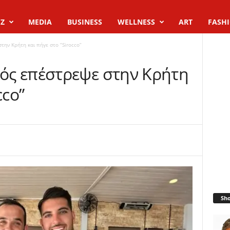
Z
MEDIA
BUSINESS
WELLNESS
ART
FASH
ην Κρήτη και πήγε στο “Sirocco”
ός επέστρεψε στην Κρήτη
cco”
Sh