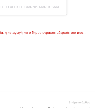
Η ΔΗΜΟΣΊΕΥΣΗ ΚΟΙΝΟΠΟΙΉΘΗΚΕ ΑΠΌ ΤΟ ΧΡΉΣΤΗ GIANNIS MANOUSAKIS (@SIROCCO_PLAKIAS)
ικία, η καταγωγή και ο δημοσιογράφος αδερφός του που…
Επόμενο άρθρο