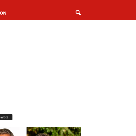
ION
owbiz