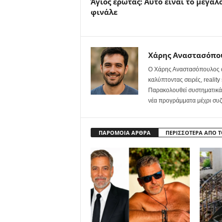
Άγιος έρωτας: Αυτό είναι το μεγάλ
φινάλε
Χάρης Αναστασόπο
Ο Χάρης Αναστασόπουλος ασ
καλύπτοντας σειρές, realit
Παρακολουθεί συστηματικά τ
νέα προγράμματα μέχρι συζη
ΠΑΡΟΜΟΙΑ ΑΡΘΡΑ
ΠΕΡΙΣΣΟΤΕΡΑ ΑΠΟ 