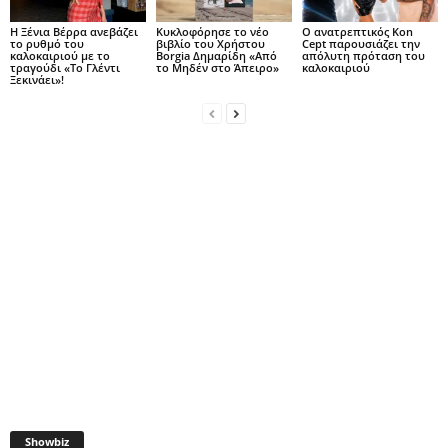
Η Ξένια Βέρρα ανεβάζει
Κυκλοφόρησε το νέο
Ο ανατρεπτικός Kon
το ρυθμό του
βιβλίο του Χρήστου
Cept παρουσιάζει την
καλοκαιριού με το
Borgia Δημαρίδη «Από
απόλυτη πρόταση του
τραγούδι «Το Γλέντι
το Μηδέν στο Άπειρο»
καλοκαιριού
Ξεκινάει»!
Showbiz