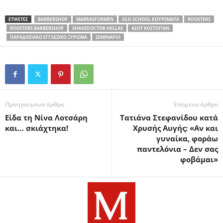
ΕΤΙΚΕΤΕΣ
BARBERSHOP
MARRASFORMEN
OLD SCHOOL ΚΟΥΡΈΜΑΤΑ
ROOSTERS
ROOSTERS BARBERSHOP
SHAVEDOCTOR HELLAS
ΑΣΟΤ ΚΟΣΤΟΓΙΑΝ
ΠΑΡΑΔΟΣΙΑΚΌ ΕΓΓΛΈΖΙΚΟ ΞΎΡΙΣΜΑ
ΣΕΜΙΝΆΡΙΟ
Προηγούμενο άρθρο
Επόμενο άρθρο
Είδα τη Νίνα Λοτσάρη
Τατιάνα Στεφανίδου κατά
και… σκιάχτηκα!
Χρυσής Αυγής: «Αν και
γυναίκα, φοράω
παντελόνια – Δεν σας
φοβάμαι»