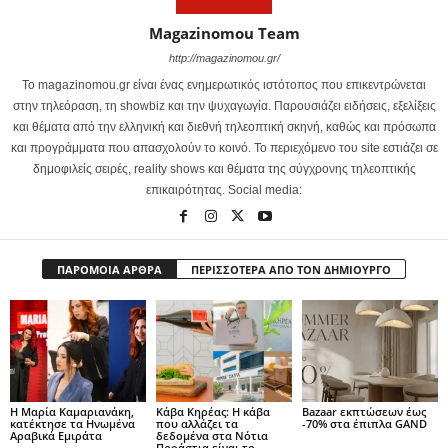
Magazinomou Team
http://magazinomou.gr/
Το magazinomou.gr είναι ένας ενημερωτικός ιστότοπος που επικεντρώνεται
στην τηλεόραση, τη showbiz και την ψυχαγωγία. Παρουσιάζει ειδήσεις, εξελίξεις
και θέματα από την ελληνική και διεθνή τηλεοπτική σκηνή, καθώς και πρόσωπα
και προγράμματα που απασχολούν το κοινό. Το περιεχόμενο του site εστιάζει σε
δημοφιλείς σειρές, reality shows και θέματα της σύγχρονης τηλεοπτικής
επικαιρότητας. Social media:
ΠΑΡΟΜΟΙΑ ΑΡΘΡΑ
ΠΕΡΙΣΣΟΤΕΡΑ ΑΠΟ ΤΟΝ ΔΗΜΙΟΥΡΓΟ
Η Μαρία Καμαριανάκη,
Κάβα Κηρέας: Η κάβα
Bazaar εκπτώσεων έως
κατέκτησε τα Ηνωμένα
που αλλάζει τα
-70% στα έπιπλα GAND
Αραβικά Εμιράτα
δεδομένα στα Νότια
Προάστια είναι το