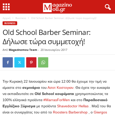
Αρχική
Business
Old School Barber Seminar: Δήλωσε τώρα συμμετοχή!
BUSINESS
Old School Barber Seminar:
Δήλωσε τώρα συμμετοχή!
Από
Magazinomou Team
-
20 Ιανουαρίου 2017
Την Κυριακή 22 Ιανουαρίου και ώρα 12:00 θα έχουμε την τιμή να
είμαστε στο
σεμινάριο
του
Ασοτ Κοστογιαν
. Θα έχετε την ευκαιρία
να εκπαιδευτείτε σε
Old School κουρέματα
χρησιμοποιώντας τα
100% ελληνικά προϊόντα
#
MarrasForMen
και στο
Παραδοσιακό
Εγγλέζικο Ξύρισμα
με προϊόντα
Shavedoctor Hellas
. Μαζί του θα
είναι οι συνεργάτες του από το
Roosters Barbershop
, ο
Giwrgos