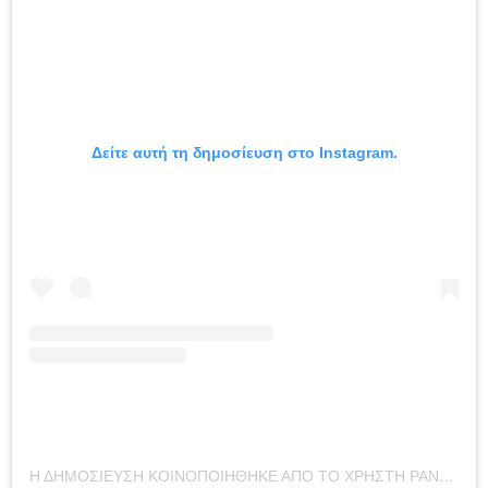
Δείτε αυτή τη δημοσίευση στο Instagram.
Η ΔΗΜΟΣΊΕΥΣΗ ΚΟΙΝΟΠΟΙΉΘΗΚΕ ΑΠΌ ΤΟ ΧΡΉΣΤΗ PANAGIOTIS KOUTSOUBIS (@PANKOUTS)