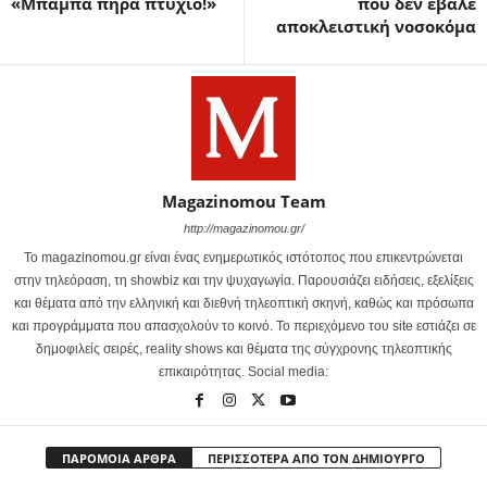
«Μπαμπά πήρα πτυχίο!»
που δεν έβαλε
αποκλειστική νοσοκόμα
Magazinomou Team
http://magazinomou.gr/
Το magazinomou.gr είναι ένας ενημερωτικός ιστότοπος που επικεντρώνεται
στην τηλεόραση, τη showbiz και την ψυχαγωγία. Παρουσιάζει ειδήσεις, εξελίξεις
και θέματα από την ελληνική και διεθνή τηλεοπτική σκηνή, καθώς και πρόσωπα
και προγράμματα που απασχολούν το κοινό. Το περιεχόμενο του site εστιάζει σε
δημοφιλείς σειρές, reality shows και θέματα της σύγχρονης τηλεοπτικής
επικαιρότητας. Social media:
ΠΑΡΟΜΟΙΑ ΑΡΘΡΑ
ΠΕΡΙΣΣΟΤΕΡΑ ΑΠΟ ΤΟΝ ΔΗΜΙΟΥΡΓΟ