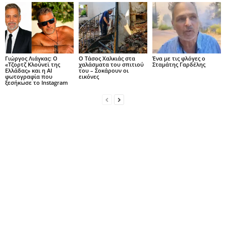
Γιώργος Λιάγκας: Ο
Ο Τάσος Χαλκιάς στα
Ένα με τις φλόγες ο
«Τζορτζ Κλούνεϊ της
χαλάσματα του σπιτιού
Σταμάτης Γαρδέλης
Ελλάδας» και η AI
του – Σοκάρουν οι
φωτογραφία που
εικόνες
ξεσήκωσε το Instagram