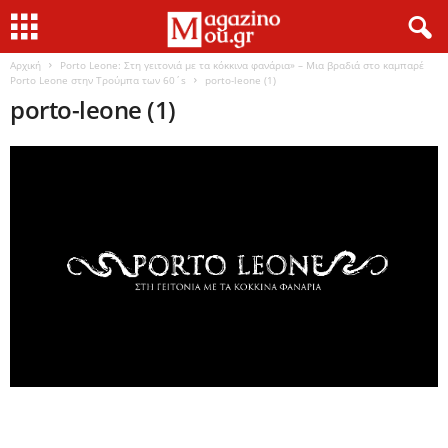
Αρχική
Porto Leone: Στη γειτονιά με τα κόκκινα φανάρια» – Μια βραδιά στο καμπαρέ
Porto Leone στην Τρούμπα των 60΄s
porto-leone (1)
porto-leone (1)