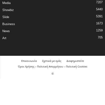
7207
Media
5440
Showbiz
5391
Slide
1673
Business
1259
News
705
Art
Επικοινωνία
Σχετικά με εμάς
Διαφημιστείτε
Όροι Χρήσης – Πολιτική Απορρήτου – Πολιτική Cookies
©