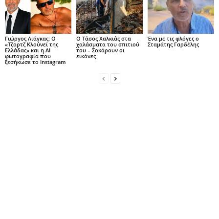
Γιώργος Λιάγκας: Ο
Ο Τάσος Χαλκιάς στα
Ένα με τις φλόγες ο
«Τζορτζ Κλούνεϊ της
χαλάσματα του σπιτιού
Σταμάτης Γαρδέλης
Ελλάδας» και η AI
του – Σοκάρουν οι
φωτογραφία που
εικόνες
ξεσήκωσε το Instagram