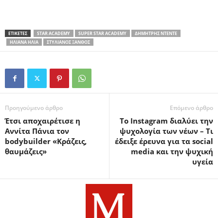
ΕΤΙΚΕΤΕΣ
STAR ACADEMY
SUPER STAR ACADEMY
ΔΗΜΉΤΡΗΣ ΝΤΈΝΤΕ
ΗΛΙΆΝΑ ΗΛΊΑ
ΣΤΥΛΙΑΝΌΣ ΞΑΝΘΌΣ
Προηγούμενο άρθρο
Επόμενο άρθρο
Έτσι αποχαιρέτισε η
Το Instagram διαλύει την
Αννίτα Πάνια τον
ψυχολογία των νέων – Τι
bodybuilder «Κράζεις,
έδειξε έρευνα για τα social
θαυμάζεις»
media και την ψυχική
υγεία