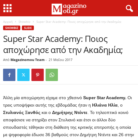
Αρχική
Showbiz
Super Star Academy: Ποιος αποχώρησε από την Ακαδημία;
SHOWBIZ
SLIDE
Super Star Academy: Ποιος
αποχώρησε από την Ακαδημία;
Από
Magazinomou Team
-
21 Μαΐου 2017
Άλλη μία αποχώρηση είχαμε στο χθεσινό
Super Star Academy.
Οι
τρεις υποψήφιοι αυτής της εβδομάδας ήταν η
Ηλιάνα Ηλία
, ο
Στυλιανός Ξανθός
και ο
Δημήτρης Ντέντε
. Το τηλεοπτικό κοινό
αποφάσισε να στηρίξει στον Στυλιανό και έτσι οι άλλοι δύο
σπουδαστές τέθηκαν στη διάθεση της κριτικής επιτροπής η οποία
με ψηφοφορία έδωσε 36 βαθμούς στον Δημήτρη Ντέντε και 26 στην