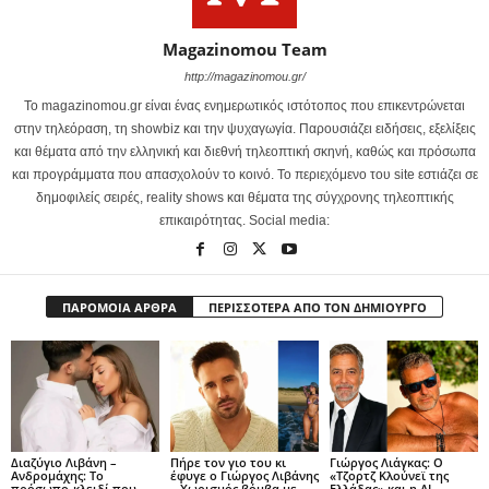
Magazinomou Team
http://magazinomou.gr/
Το magazinomou.gr είναι ένας ενημερωτικός ιστότοπος που επικεντρώνεται
στην τηλεόραση, τη showbiz και την ψυχαγωγία. Παρουσιάζει ειδήσεις, εξελίξεις
και θέματα από την ελληνική και διεθνή τηλεοπτική σκηνή, καθώς και πρόσωπα
και προγράμματα που απασχολούν το κοινό. Το περιεχόμενο του site εστιάζει σε
δημοφιλείς σειρές, reality shows και θέματα της σύγχρονης τηλεοπτικής
επικαιρότητας. Social media:
ΠΑΡΟΜΟΙΑ ΑΡΘΡΑ
ΠΕΡΙΣΣΟΤΕΡΑ ΑΠΟ ΤΟΝ ΔΗΜΙΟΥΡΓΟ
Διαζύγιο Λιβάνη –
Πήρε τον γιο του κι
Γιώργος Λιάγκας: Ο
Ανδρομάχης: Το
έφυγε ο Γιώργος Λιβάνης
«Τζορτζ Κλούνεϊ της
πρόσωπο-κλειδί που
– Χωρισμός βόμβα με
Ελλάδας» και η AI