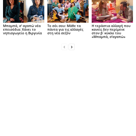
Μπαμπά, σ’ αγαπώ νέα
Το σόι σου: Μάθε τα
Η τεράστια αλλαγή που
επεισόδια: Χάνει το
πάντα για τις αλλαγές
κανείς δεν περίμενε
νηπιαγωγείο η Βιργινία
στη νέα σεζόν
στον β΄κύκλο του
«Μπαμπά, σ’αγαπώ»