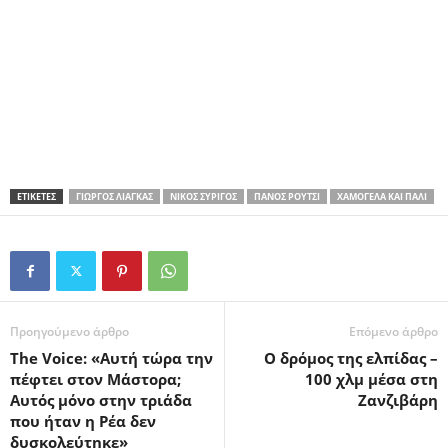
ΕΤΙΚΕΤΕΣ
ΓΙΏΡΓΟΣ ΛΙΆΓΚΑΣ
ΝΊΚΟΣ ΣΥΡΊΓΟΣ
ΠΆΝΟΣ ΡΟΎΤΣΙ
ΧΑΜΟΓΈΛΑ ΚΑΙ ΠΆΛΙ
Προηγούμενο άρθρο
Επόμενο άρθρο
The Voice: «Αυτή τώρα την
Ο δρόμος της ελπίδας –
πέφτει στον Μάστορα;
100 χλμ μέσα στη
Αυτός μόνο στην τριάδα
Ζανζιβάρη
που ήταν η Ρέα δεν
δυσκολεύτηκε»