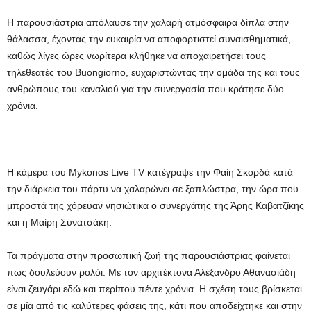
H παρουσιάστρια απόλαυσε την χαλαρή ατμόσφαιρα δίπλα στην
θάλασσα, έχοντας την ευκαιρία να αποφορτιστεί συναισθηματικά,
καθώς λίγες ώρες νωρίτερα κλήθηκε να αποχαιρετήσει τους
τηλεθεατές του Buongiorno, ευχαριστώντας την ομάδα της και τους
ανθρώπους του καναλιού για την συνεργασία που κράτησε δύο
χρόνια.
Η κάμερα του Mykonos Live TV κατέγραψε την Φαίη Σκορδά κατά
την διάρκεια του πάρτυ να χαλαρώνει σε ξαπλώστρα, την ώρα που
μπροστά της χόρευαν νησιώτικα ο συνεργάτης της Άρης Καβατζίκης
και η Μαίρη Συνατσάκη.
Τα πράγματα στην προσωπική ζωή της παρουσιάστριας φαίνεται
πως δουλεύουν ρολόι. Με τον αρχιτέκτονα Αλέξανδρο Αθανασιάδη
είναι ζευγάρι εδώ και περίπου πέντε χρόνια. Η σχέση τους βρίσκεται
σε μία από τις καλύτερες φάσεις της, κάτι που αποδείχτηκε και στην