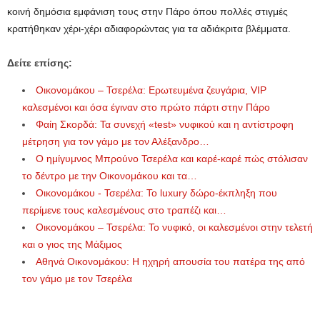
κοινή δημόσια εμφάνιση τους στην Πάρο όπου πολλές στιγμές
κρατήθηκαν χέρι-χέρι αδιαφορώντας για τα αδιάκριτα βλέμματα.
Δείτε επίσης:
Οικονομάκου – Τσερέλα: Ερωτευμένα ζευγάρια, VIP
καλεσμένοι και όσα έγιναν στο πρώτο πάρτι στην Πάρο
Φαίη Σκορδά: Τα συνεχή «test» νυφικού και η αντίστροφη
μέτρηση για τον γάμο με τον Αλέξανδρο…
Ο ημίγυμνος Μπρούνο Τσερέλα και καρέ-καρέ πώς στόλισαν
το δέντρο με την Οικονομάκου και τα…
Οικονομάκου - Τσερέλα: Το luxury δώρο-έκπληξη που
περίμενε τους καλεσμένους στο τραπέζι και…
Οικονομάκου – Τσερέλα: Το νυφικό, οι καλεσμένοι στην τελετή
και ο γιος της Μάξιμος
Αθηνά Οικονομάκου: Η ηχηρή απουσία του πατέρα της από
τον γάμο με τον Τσερέλα