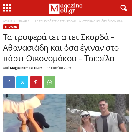
Αρχική
Showbiz
Τα τρυφερά τετ α τετ Σκορδά – Αθανασιάδη και όσα έγιναν στο...
SHOWBIZ
Τα τρυφερά τετ α τετ Σκορδά –
Αθανασιάδη και όσα έγιναν στο
πάρτι Οικονομάκου – Τσερέλα
Από
Magazinomou Team
-
27 Ιουνίου 2026