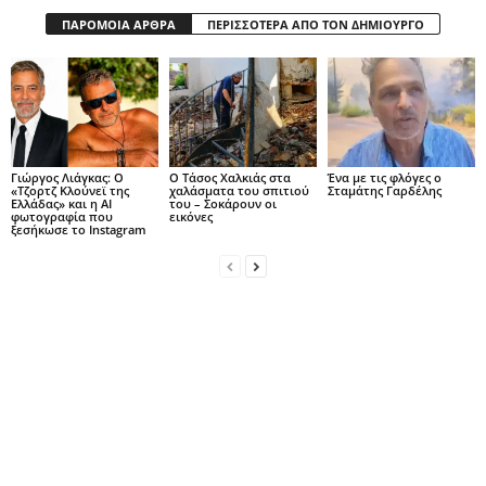
ΠΑΡΟΜΟΙΑ ΑΡΘΡΑ
ΠΕΡΙΣΣΟΤΕΡΑ ΑΠΟ ΤΟΝ ΔΗΜΙΟΥΡΓΟ
Γιώργος Λιάγκας: Ο
Ο Τάσος Χαλκιάς στα
Ένα με τις φλόγες ο
«Τζορτζ Κλούνεϊ της
χαλάσματα του σπιτιού
Σταμάτης Γαρδέλης
Ελλάδας» και η AI
του – Σοκάρουν οι
φωτογραφία που
εικόνες
ξεσήκωσε το Instagram