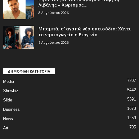
Λιβάνης – Χωρισμός...
8 Αυγούστου 2026
Μπαμπά, σ’ αγαπώ νέα επεισόδια: Χάνει
το νηπιαγωγείο η Βιργινία
6 Αυγούστου 2026
ΔΗΜΟΦΙΛΗ ΚΑΤΗΓΟΡΙΑ
7207
Media
5442
Showbiz
5391
Slide
1673
Business
1259
News
705
Art