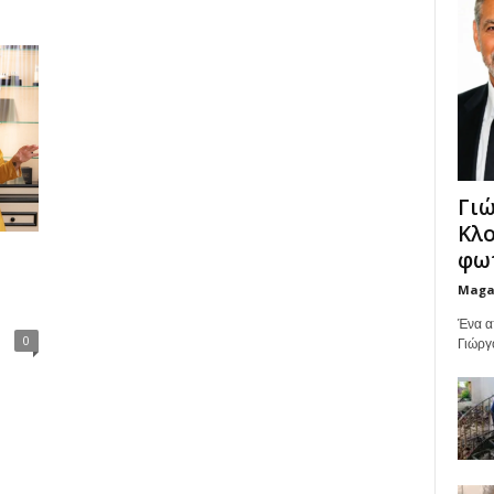
Γιώ
Κλο
φωτ
Maga
Ένα α
0
Γιώργ