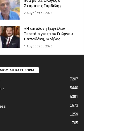
Ένα με τις φλόγες ο
Σταμάτης Γαρδέλης
2 Αυγούστου 2026
«Η απόλυτη ξεφτίλα» –
Ξεσπά ο γιος του Γιώργου
Παπαδάκη, Φοίβος...
1 Αυγούστου 2026
ΜΟΦΙΛΗ ΚΑΤΗΓΟΡΙΑ
7207
a
5440
biz
5391
1673
ess
1259
705