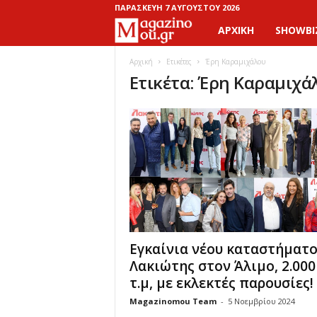
ΠΑΡΑΣΚΕΥΉ 7 ΑΥΓΟΎΣΤΟΥ 2026
ΑΡΧΙΚΉ
SHOWBI
M
a
Αρχική
Ετικέτες
Έρη Καραμιχάλου
Ετικέτα: Έρη Καραμιχά
g
a
z
i
n
Εγκαίνια νέου καταστήματο
o
Λακιώτης στον Άλιμο, 2.000
M
τ.μ, με εκλεκτές παρουσίες!
Magazinomou Team
-
5 Νοεμβρίου 2024
o