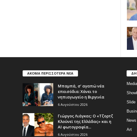
ΑΚΟΜΑ ΠΕΡΙΣΣΟΤΕΡΑ ΝΕΑ
ΔΗ
Medi
Μπαμπά, σ’ αγαπώ νέα
επεισόδια: Χάνει το
Show
νηπιαγωγείο η Βιργινία
Slide
6 Αυγούστου 2026
Busin
Γιώργος Λιάγκας: Ο «Τζορτζ
News
Κλούνεϊ της Ελλάδας» και η
AI φωτογραφία...
Art
6 Αυγούστου 2026