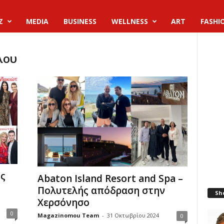
Z
MEDIA
BUSINESS
WELLNESS
ART
FASHI
λου
ς
Abaton Island Resort and Spa –
Πολυτελής απόδραση στην
Sh
Χερσόνησο
0
Magazinomou Team
-
31 Οκτωβρίου 2024
0