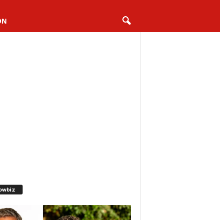
ON
owbiz