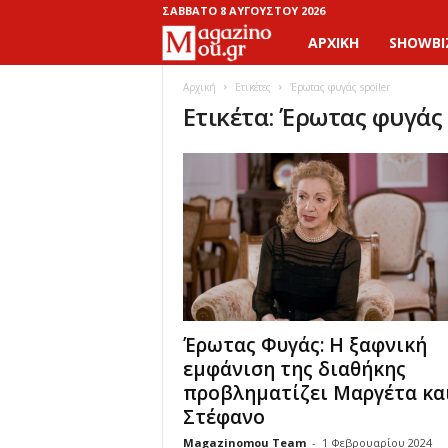
ΣΆΒΒΑΤΟ 8 ΑΥΓΟΎΣΤΟΥ 2026
ΑΡΧΙΚΉ
SHOWBI
M
a
Αρχική
Ετικέτες
Έρωτας φυγάς spoiler
Ετικέτα: Έρωτας φυγάς 
g
a
z
i
n
Έρωτας Φυγάς: Η ξαφνική
o
εμφάνιση της διαθήκης
προβληματίζει Μαργέτα κα
M
Στέφανο
o
Magazinomou Team
-
1 Φεβρουαρίου 2024