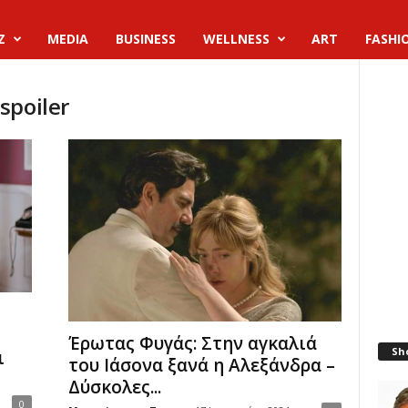
Z
MEDIA
BUSINESS
WELLNESS
ART
FASHI
spoiler
Έρωτας Φυγάς: Στην αγκαλιά
Sh
ι
του Ιάσονα ξανά η Αλεξάνδρα –
Δύσκολες...
0