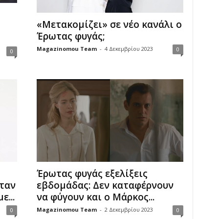
«Μετακομίζει» σε νέο κανάλι ο
Έρωτας φυγάς;
Magazinomou Team
-
4 Δεκεμβρίου 2023
0
0
Έρωτας φυγάς εξελίξεις
εβδομάδας: Δεν καταφέρνουν
ταν
να φύγουν και ο Μάρκος...
...
Magazinomou Team
-
2 Δεκεμβρίου 2023
0
0