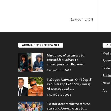
Σελίδα 1 από 8
ΑΚΟΜΑ ΠΕΡΙΣΣΟΤΕΡΑ ΝΕΑ
ΔΗ
Medi
Μπαμπά, σ’ αγαπώ νέα
επεισόδια: Χάνει το
Show
νηπιαγωγείο η Βιργινία
Slide
6 Αυγούστου 2026
Busin
Γιώργος Λιάγκας: Ο «Τζορτζ
News
Κλούνεϊ της Ελλάδας» και η
AI φωτογραφία...
Art
6 Αυγούστου 2026
Το σόι σου: Μάθε τα πάντα
για τις αλλαγές στη νέα...