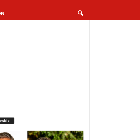
ON
owbiz