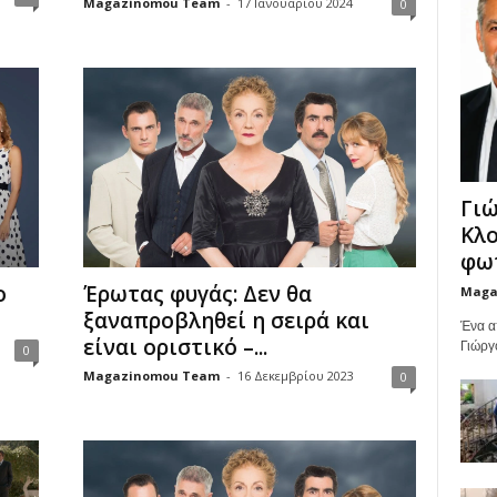
Magazinomou Team
-
17 Ιανουαρίου 2024
0
Γιώ
Κλο
φωτ
ο
Έρωτας φυγάς: Δεν θα
Maga
ξαναπροβληθεί η σειρά και
Ένα α
είναι οριστικό –...
Γιώργ
0
Magazinomou Team
-
16 Δεκεμβρίου 2023
0