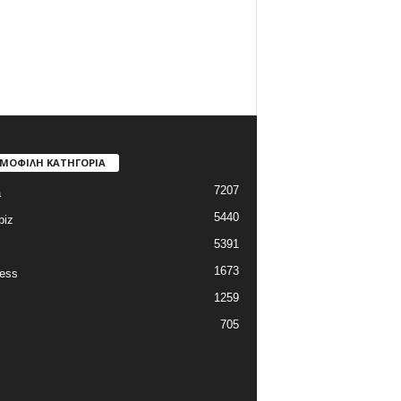
ΜΟΦΙΛΗ ΚΑΤΗΓΟΡΙΑ
7207
a
5440
biz
5391
1673
ess
1259
705