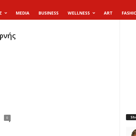
Z
MEDIA
BUSINESS
WELLNESS
ART
FASHI
αφνής
Sh
0