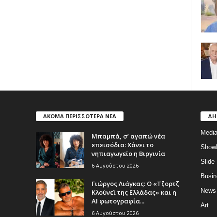
ΑΚΟΜΑ ΠΕΡΙΣΣΟΤΕΡΑ ΝΕΑ
ΔΗ
Medi
Μπαμπά, σ’ αγαπώ νέα
επεισόδια: Χάνει το
Show
νηπιαγωγείο η Βιργινία
Slide
6 Αυγούστου 2026
Busin
Γιώργος Λιάγκας: Ο «Τζορτζ
News
Κλούνεϊ της Ελλάδας» και η
AI φωτογραφία...
Art
6 Αυγούστου 2026