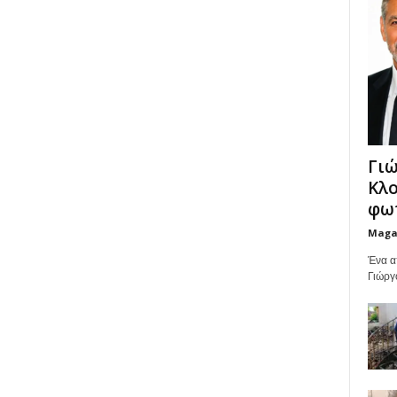
Γιώ
Κλο
φωτ
Maga
Ένα α
Γιώργ