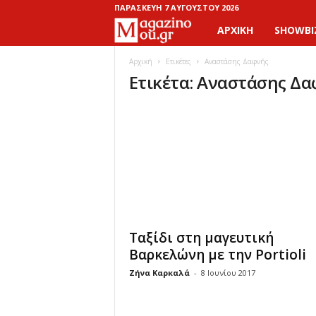
ΠΑΡΑΣΚΕΥΉ 7 ΑΥΓΟΎΣΤΟΥ 2026
ΑΡΧΙΚΉ
SHOWBI
M
a
Αρχική
Ετικέτες
Αναστάσης Δαφνής
Ετικέτα: Αναστάσης Δ
g
a
z
i
n
Ταξίδι στη μαγευτική
o
Βαρκελώνη με την Portioli
Ζήνα Καρκαλά
-
8 Ιουνίου 2017
M
o