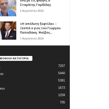
Ένα με τις φλόγες ο
Σταμάτης Γαρδέλης
2 Αυγούστου 2026
«Η απόλυτη ξεφτίλα» –
Ξεσπά ο γιος του Γιώργου
Παπαδάκη, Φοίβος...
1 Αυγούστου 2026
ΜΟΦΙΛΗ ΚΑΤΗΓΟΡΙΑ
7207
a
5440
biz
5391
1673
ess
1259
705