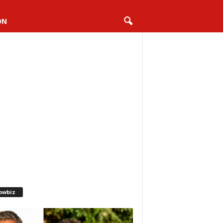
ON
owbiz