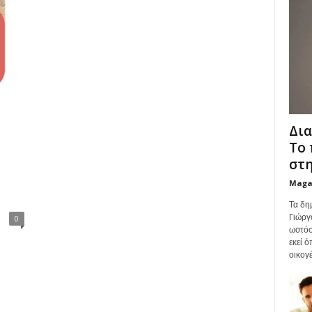
Δια
Το 
στη
Maga
Τα δη
Γιώργ
0
ωστόσ
εκεί 
οικογέ