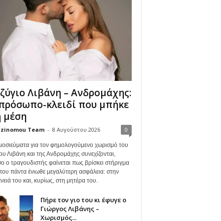
ζύγιο Λιβάνη – Ανδρομάχης:
πρόσωπο-κλειδί που μπήκε
 μέση
zinomou Team
-
8 Αυγούστου 2026
0
μοσιεύματα για τον φημολογούμενο χωρισμό του
ου Λιβάνη και της Ανδρομάχης συνεχίζονται,
ο ο τραγουδιστής φαίνεται πως βρίσκει στήριγμα
όπου πάντα ένιωθε μεγαλύτερη ασφάλεια: στην
νειά του και, κυρίως, στη μητέρα του.
Πήρε τον γιο του κι έφυγε ο
Γιώργος Λιβάνης –
Χωρισμός...