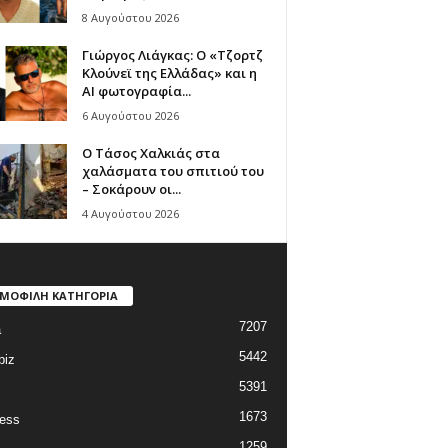
8 Αυγούστου 2026
Γιώργος Λιάγκας: Ο «Τζορτζ
Κλούνεϊ της Ελλάδας» και η
AI φωτογραφία...
6 Αυγούστου 2026
Ο Τάσος Χαλκιάς στα
χαλάσματα του σπιτιού του
– Σοκάρουν οι...
4 Αυγούστου 2026
ΜΟΦΙΛΗ ΚΑΤΗΓΟΡΙΑ
7207
a
5442
biz
5391
1673
ess
1259