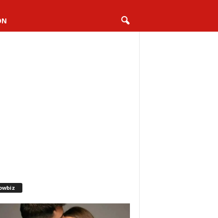
ON
owbiz