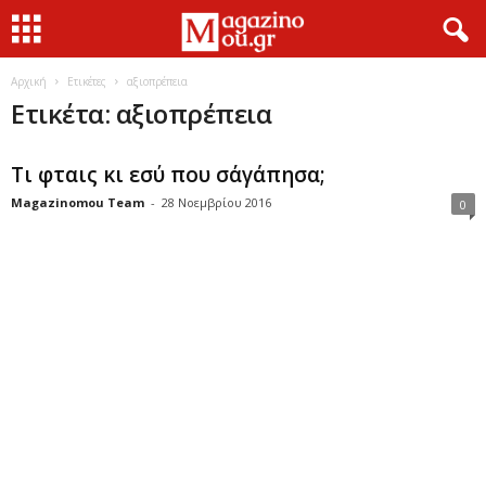
Αρχική
Ετικέτες
αξιοπρέπεια
Ετικέτα: αξιοπρέπεια
Τι φταις κι εσύ που σ΄αγάπησα;
Magazinomou Team
-
28 Νοεμβρίου 2016
0