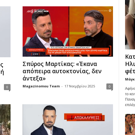
Κατ
Ηλι
Σπύρος Μαρτίκας: «Έκανα
ς
φέτ
απόπειρα αυτοκτονίας, δεν
πή
άντεξα»
Μάγκ
Magazinomou Team
-
17 Νοεμβρίου 2025
0
0
Αφήνο
το κεν
Παναγ
επιλέ