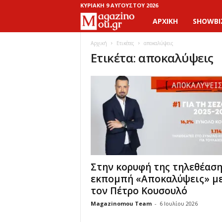
ΚΥΡΙΑΚΉ 9 ΑΥΓΟΎΣΤΟΥ 2026
ΑΡΧΙΚΉ
SHOWBI
M
a
Αρχική
Ετικέτες
αποκαλύψεις
Ετικέτα: αποκαλύψεις
g
a
z
i
n
Στην κορυφή της τηλεθέαση
o
εκπομπή «Αποκαλύψεις» μ
τον Πέτρο Κουσουλό
M
Magazinomou Team
-
6 Ιουλίου 2026
o