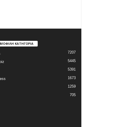
ΜΟΦΙΛΗ ΚΑΤΗΓΟΡΙΑ
7207
a
5445
biz
5391
1673
ess
1259
705