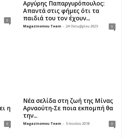
Αργύρης Παπαργυρόπουλος:
Απαντά στις φήμες ότι τα
παιδιά του τον έχουν...
0
Magazinomou Team
-
24 Οκτωβρίου 2025
0
Νέα σελίδα στη ζωή της Μίνας
ει η
Αρναούτη-Σε ποια εκπομπή θα
την...
Magazinomou Team
-
5 Ιουνίου 2018
0
0