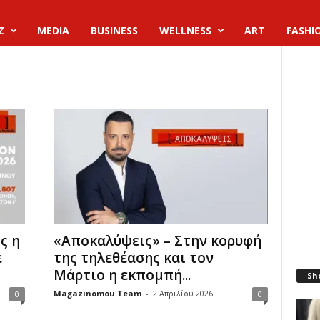
Z
MEDIA
BUSINESS
WELLNESS
ART
FASHI
ς η
«Αποκαλύψεις» – Στην κορυφή
ε
της τηλεθέασης και τον
Μάρτιο η εκπομπή...
Sh
Magazinomou Team
-
2 Απριλίου 2026
0
0