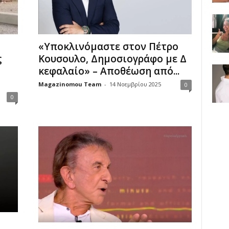
«Υποκλινόμαστε στον Πέτρο
ς
Κουσουλο, Δημοσιογράφο με Δ
κεφαλαίο» – Αποθέωση από...
Magazinomou Team
-
14 Νοεμβρίου 2025
0
0