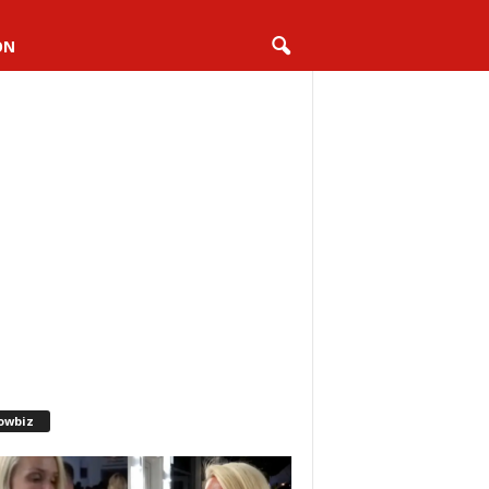
ON
owbiz