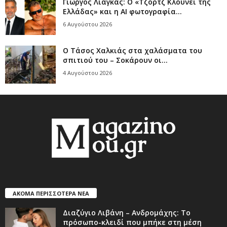
Γιώργος Λιάγκας: Ο «Τζορτζ Κλούνεϊ της
Ελλάδας» και η AI φωτογραφία...
6 Αυγούστου 2026
Ο Τάσος Χαλκιάς στα χαλάσματα του
σπιτιού του – Σοκάρουν οι...
4 Αυγούστου 2026
ΑΚΟΜΑ ΠΕΡΙΣΣΟΤΕΡΑ ΝΕΑ
Διαζύγιο Λιβάνη – Ανδρομάχης: Το
πρόσωπο-κλειδί που μπήκε στη μέση