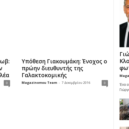
Γιώ
Κλο
Μωβ:
Υπόθεση Γιακουμάκη: Ένοχος ο
φωτ
ν
πρώην διευθυντής της
λέα
Γαλακτοκομικής
Maga
Magazinomou Team
-
7 Δεκεμβρίου 2016
0
0
Ένα α
Γιώργ