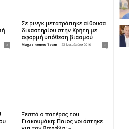
Σε ρινγκ μετατράπηκε αίθουσα
πή
δικαστηρίου στην Κρήτη με
αφορμή υπόθεση βιασμού
Magazinomou Team
-
23 Νοεμβρίου 2016
0
0
!
Ξεσπά ο πατέρας του
ου
Γιακουμάκη: Ποιος νοιάστηκε
για τον Βαγγέλη; –...