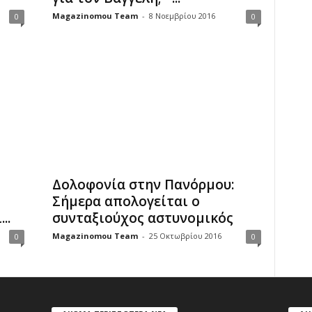
Magazinomou Team
-
8 Νοεμβρίου 2016
0
0
Δολοφονία στην Πανόρμου:
Σήμερα απολογείται ο
..
συνταξιούχος αστυνομικός
Magazinomou Team
-
25 Οκτωβρίου 2016
0
0