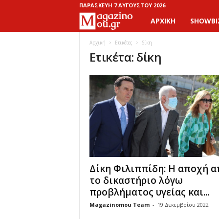
ΠΑΡΑΣΚΕΥΉ 7 ΑΥΓΟΎΣΤΟΥ 2026
ΑΡΧΙΚΉ
SHOWBI
M
a
Αρχική
Ετικέτες
δίκη
Ετικέτα: δίκη
g
a
z
i
n
Δίκη Φιλιππίδη: Η αποχή α
o
το δικαστήριο λόγω
προβλήματος υγείας και...
M
Magazinomou Team
-
19 Δεκεμβρίου 2022
o