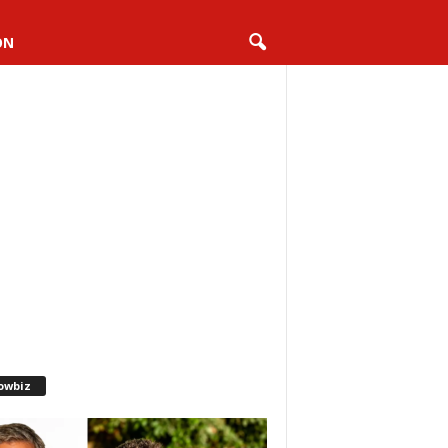
ON
owbiz