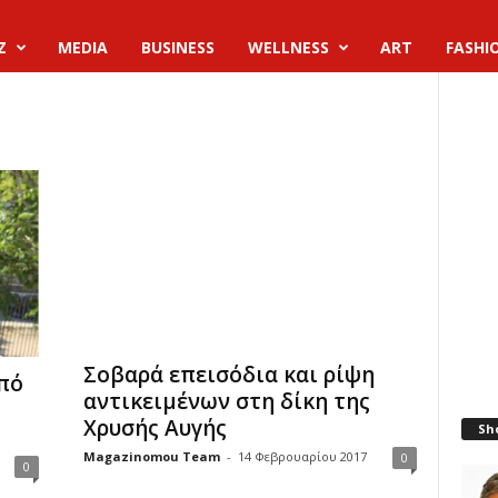
Z
MEDIA
BUSINESS
WELLNESS
ART
FASHI
Σοβαρά επεισόδια και ρίψη
πό
αντικειμένων στη δίκη της
Χρυσής Αυγής
Sh
Magazinomou Team
-
14 Φεβρουαρίου 2017
0
0