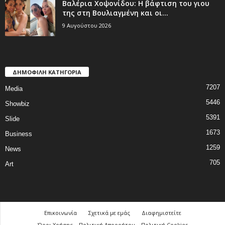
Βαλέρια Χοψονίδου: Η βάφτιση του γιου
της στη Βουλιαγμένη και οι...
9 Αυγούστου 2026
ΔΗΜΟΦΙΛΗ ΚΑΤΗΓΟΡΙΑ
7207
Media
5446
Showbiz
5391
Slide
1673
Business
1259
News
705
Art
Επικοινωνία
Σχετικά με εμάς
Διαφημιστείτε
Όροι Χρήσης – Πολιτική Απορρήτου – Πολιτική Cookies