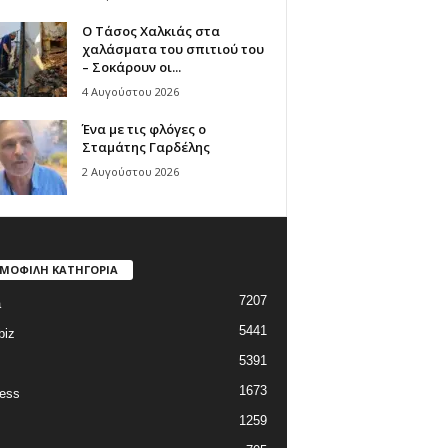
Ο Τάσος Χαλκιάς στα
χαλάσματα του σπιτιού του
– Σοκάρουν οι...
4 Αυγούστου 2026
Ένα με τις φλόγες ο
Σταμάτης Γαρδέλης
2 Αυγούστου 2026
ΜΟΦΙΛΗ ΚΑΤΗΓΟΡΙΑ
7207
a
5441
biz
5391
1673
ess
1259