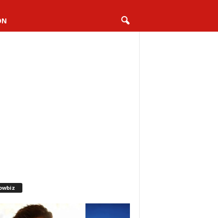
ON
owbiz