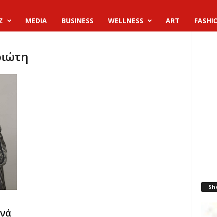
Z
MEDIA
BUSINESS
WELLNESS
ART
FASHI
ριώτη
Sh
ινά