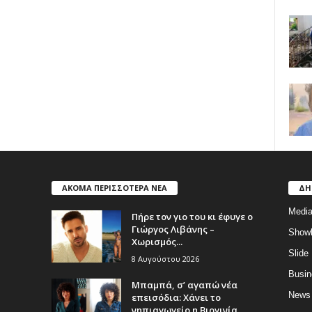
ΑΚΟΜΑ ΠΕΡΙΣΣΟΤΕΡΑ ΝΕΑ
ΔΗ
Medi
Πήρε τον γιο του κι έφυγε ο
Γιώργος Λιβάνης –
Show
Χωρισμός...
Slide
8 Αυγούστου 2026
Busin
Μπαμπά, σ’ αγαπώ νέα
News
επεισόδια: Χάνει το
νηπιαγωγείο η Βιργινία