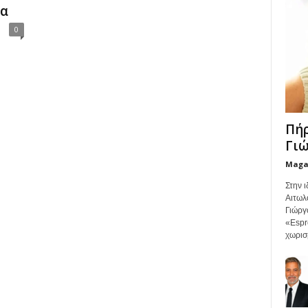
δα
0
Πήρ
Γιώ
Maga
Στην ι
Αιτωλο
Γιώργ
«Espr
χωρισ