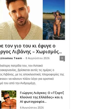
ε τον γιο του κι έφυγε ο
ργος Λιβάνης – Χωρισμός...
zinomou Team
-
8 Αυγούστου 2026
0
διαίτερη πατρίδα του, τον Αστακό
ακαρνανίας, βρίσκεται αυτές τις ημέρες ο
ος Λιβάνης, με τις αποκλειστικές πληροφορίες της
esso» να κάνουν πλέον λόγο για οριστικό
μό του από την Ανδρομάχη.
Γιώργος Λιάγκας: Ο «Τζορτζ
Κλούνεϊ της Ελλάδας» και η
AI φωτογραφία...
6 Αυγούστου 2026