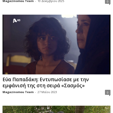
Magazinomou Team
-
10 Δεκεμβρίου 2025
0
Εύα Παπαδάκη: Εντυπωσίασε με την
εμφάνισή της στη σειρά «Σασμός»
Magazinomou Team
-
27 Μαΐου 2023
0