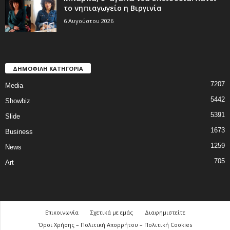
το νηπιαγωγείο η Βιργινία
6 Αυγούστου 2026
ΔΗΜΟΦΙΛΗ ΚΑΤΗΓΟΡΙΑ
7207
Media
5442
Showbiz
5391
Slide
1673
Business
1259
News
705
Art
Επικοινωνία
Σχετικά με εμάς
Διαφημιστείτε
Όροι Χρήσης – Πολιτική Απορρήτου – Πολιτική Cookies