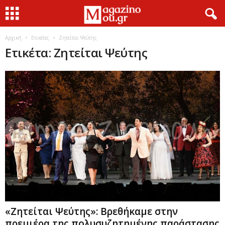
Αρχική
Ετικέτες
Ζητείται Ψεύτης
Ετικέτα: Ζητείται Ψεύτης
«Ζητείται Ψεύτης»: Βρεθήκαμε στην
πρεμιέρα της πολυσυζητημένης παράστασης