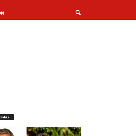
ON
owbiz