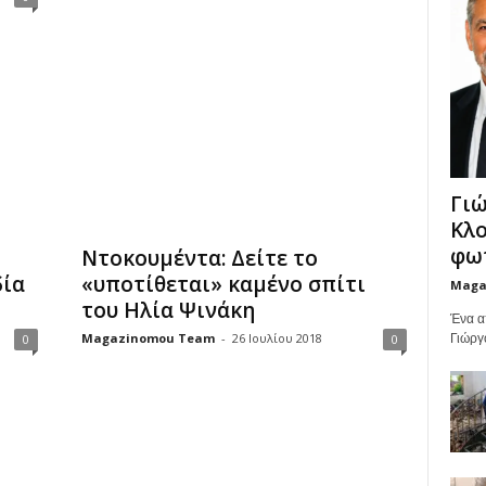
Γιώ
Κλο
φωτ
Ντοκουμέντα: Δείτε το
δία
«υποτίθεται» καμένο σπίτι
Maga
του Ηλία Ψινάκη
Ένα α
Magazinomou Team
-
26 Ιουλίου 2018
0
0
Γιώργ