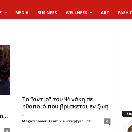
Z
MEDIA
BUSINESS
WELLNESS
ART
FASHI
Το “αντίο” του Ψινάκη σε
ηθοποιό που βρίσκεται εν ζωή
...
Sh
ύσ…
Magazinomou Team
-
6 Σεπτεμβρίου 2018
0
0