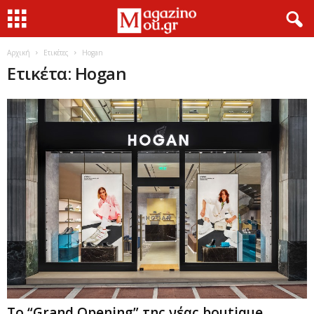
Αρχική
Ετικέτες
Ηogan
Ετικέτα: Ηogan
Το “Grand Opening” της νέας boutique