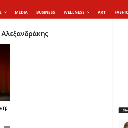
Z
MEDIA
BUSINESS
WELLNESS
ART
FASHI
ς Αλεξανδράκης
νη:
Sh