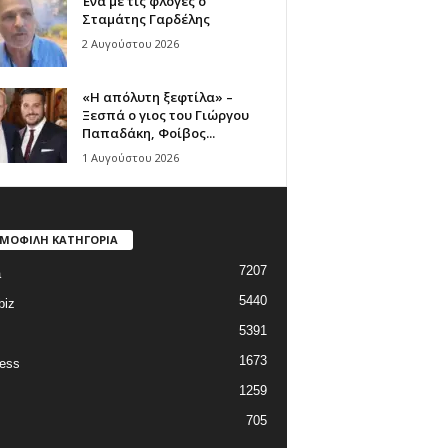
Ένα με τις φλόγες ο
Σταμάτης Γαρδέλης
2 Αυγούστου 2026
«Η απόλυτη ξεφτίλα» –
Ξεσπά ο γιος του Γιώργου
Παπαδάκη, Φοίβος...
1 Αυγούστου 2026
ΜΟΦΙΛΗ ΚΑΤΗΓΟΡΙΑ
7207
a
5440
biz
5391
1673
ess
1259
705