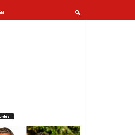
ON
owbiz