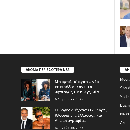
ΑΚΟΜΑ ΠΕΡΙΣΣΟΤΕΡΑ ΝΕΑ
ΔΗ
Medi
Μπαμπά, σ’ αγαπώ νέα
επεισόδια: Χάνει το
Show
νηπιαγωγείο η Βιργινία
Slide
6 Αυγούστου 2026
Busin
Γιώργος Λιάγκας: Ο «Τζορτζ
News
Κλούνεϊ της Ελλάδας» και η
AI φωτογραφία...
Art
6 Αυγούστου 2026