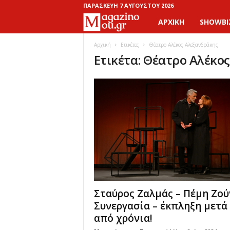
ΠΑΡΑΣΚΕΥΉ 7 ΑΥΓΟΎΣΤΟΥ 2026
ΑΡΧΙΚΉ
SHOWBI
M
a
Αρχική
Ετικέτες
Θέατρο Αλέκος Αλεξανδράκης
Ετικέτα: Θέατρο Αλέκο
g
a
z
i
n
o
Σταύρος Ζαλμάς – Πέμη Ζού
M
Συνεργασία – έκπληξη μετά
από χρόνια!
o