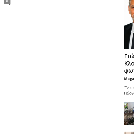
0
Γιώ
Κλο
φωτ
Maga
Ένα α
Γιώργ