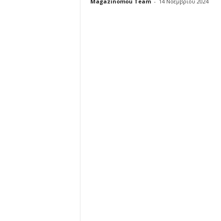
Magazinomou Team
-
14 Νοεμβρίου 2024
u