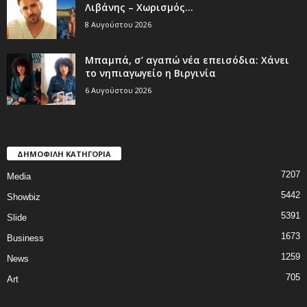
Λιβάνης – Χωρισμός...
8 Αυγούστου 2026
Μπαμπά, σ’ αγαπώ νέα επεισόδια: Χάνει
το νηπιαγωγείο η Βιργινία
6 Αυγούστου 2026
ΔΗΜΟΦΙΛΗ ΚΑΤΗΓΟΡΙΑ
7207
Media
5442
Showbiz
5391
Slide
1673
Business
1259
News
705
Art