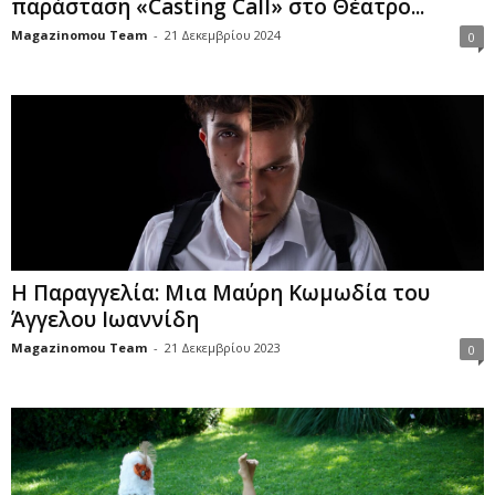
παράσταση «Casting Call» στο Θέατρο...
Magazinomou Team
-
21 Δεκεμβρίου 2024
0
Η Παραγγελία: Μια Μαύρη Κωμωδία του
Άγγελου Ιωαννίδη
Magazinomou Team
-
21 Δεκεμβρίου 2023
0