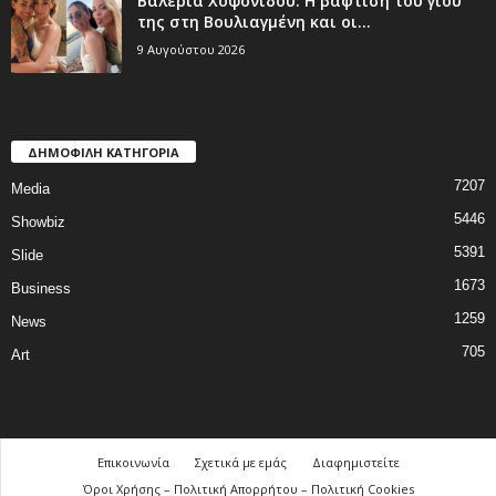
Βαλέρια Χοψονίδου: Η βάφτιση του γιου
της στη Βουλιαγμένη και οι...
9 Αυγούστου 2026
ΔΗΜΟΦΙΛΗ ΚΑΤΗΓΟΡΙΑ
7207
Media
5446
Showbiz
5391
Slide
1673
Business
1259
News
705
Art
Επικοινωνία
Σχετικά με εμάς
Διαφημιστείτε
Όροι Χρήσης – Πολιτική Απορρήτου – Πολιτική Cookies