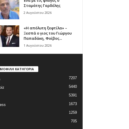
Ένα με τις φλόγες ο
Σταμάτης Γαρδέλης
2 Αυγούστου 2026
«Η απόλυτη ξεφτίλα» –
Ξεσπά ο γιος του Γιώργου
Παπαδάκη, Φοίβος...
1 Αυγούστου 2026
ΜΟΦΙΛΗ ΚΑΤΗΓΟΡΙΑ
7207
a
5440
biz
5391
1673
ess
1259
705