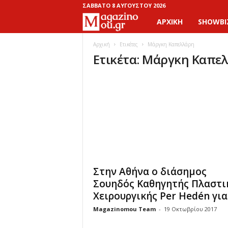
ΣΆΒΒΑΤΟ 8 ΑΥΓΟΎΣΤΟΥ 2026
ΑΡΧΙΚΉ
SHOWBI
M
a
Αρχική
Ετικέτες
Μάργκη Καπελλάρη
Ετικέτα: Μάργκη Καπε
g
a
z
i
n
Στην Αθήνα ο διάσημος
o
Σουηδός Καθηγητής Πλαστι
Χειρουργικής Per Hedén για.
M
Magazinomou Team
-
19 Οκτωβρίου 2017
o