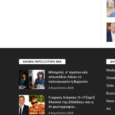
ΑΚΟΜΑ ΠΕΡΙΣΣΟΤΕΡΑ ΝΕΑ
ΔΗ
Medi
Μπαμπά, σ’ αγαπώ νέα
επεισόδια: Χάνει το
Show
νηπιαγωγείο η Βιργινία
Slide
6 Αυγούστου 2026
Busin
Γιώργος Λιάγκας: Ο «Τζορτζ
News
Κλούνεϊ της Ελλάδας» και η
AI φωτογραφία...
Art
6 Αυγούστου 2026