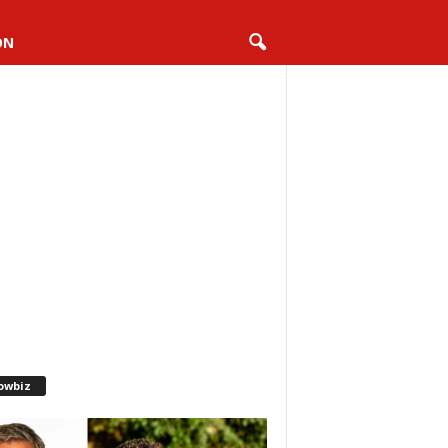
ON
owbiz