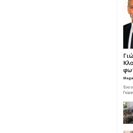
Γιώ
Κλο
φωτ
Maga
Ένα α
Γιώργ