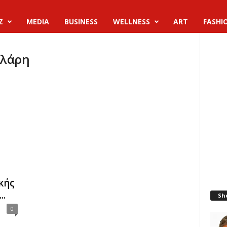
Z
MEDIA
BUSINESS
WELLNESS
ART
FASHI
λλάρη
κής
..
Sh
0