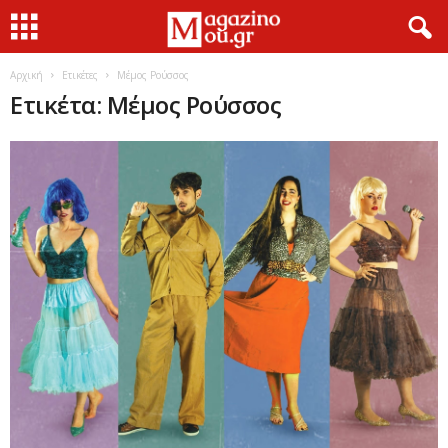
Αρχική
Ετικέτες
Μέμος Ρούσσος
Ετικέτα: Μέμος Ρούσσος