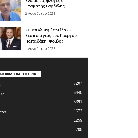
Ένα με τις φλόγες ο
Σταμάτης Γαρδέλης
2 Αυγούστου 2026
«Η απόλυτη ξεφτίλα» –
Ξεσπά ο γιος του Γιώργου
Παπαδάκη, Φοίβος...
1 Αυγούστου 2026
ΜΟΦΙΛΗ ΚΑΤΗΓΟΡΙΑ
7207
a
5440
biz
5391
1673
ess
1259
705