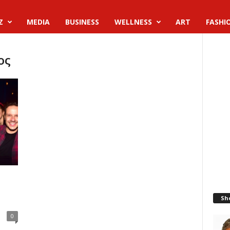
Z
MEDIA
BUSINESS
WELLNESS
ART
FASHI
ος
Sh
0