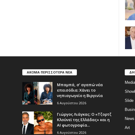
ΑΚΟΜΑ ΠΕΡΙΣΣΟΤΕΡΑ ΝΕΑ
ΔΗ
Medi
Μπαμπά, σ’ αγαπώ νέα
επεισόδια: Χάνει το
Show
νηπιαγωγείο η Βιργινία
Slide
6 Αυγούστου 2026
Busin
Γιώργος Λιάγκας: Ο «Τζορτζ
News
Κλούνεϊ της Ελλάδας» και η
AI φωτογραφία...
Art
6 Αυγούστου 2026