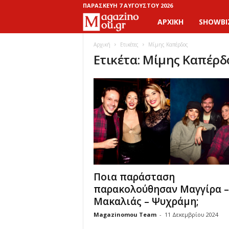
ΠΑΡΑΣΚΕΥΉ 7 ΑΥΓΟΎΣΤΟΥ 2026
ΑΡΧΙΚΉ
SHOWBI
M
a
Αρχική
Ετικέτες
Μίμης Καπέρδος
Ετικέτα: Μίμης Καπέρδ
g
a
z
i
n
Ποια παράσταση
o
παρακολούθησαν Μαγγίρα –
Μακαλιάς – Ψυχράμη;
M
Magazinomou Team
-
11 Δεκεμβρίου 2024
o