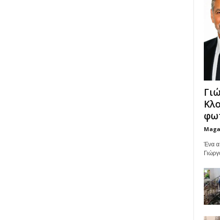
Γιώ
Κλο
φωτ
Maga
Ένα α
Γιώργ