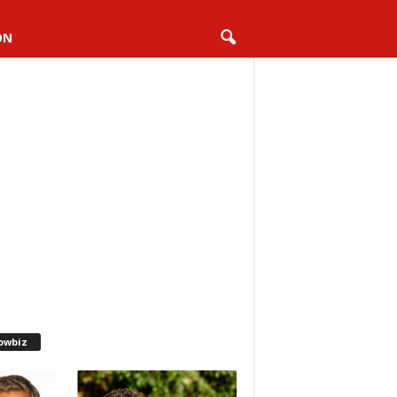
ON
owbiz