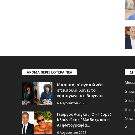
ΑΚΟΜΑ ΠΕΡΙΣΣΟΤΕΡΑ ΝΕΑ
ΔΗ
Medi
Μπαμπά, σ’ αγαπώ νέα
επεισόδια: Χάνει το
Show
νηπιαγωγείο η Βιργινία
Slide
6 Αυγούστου 2026
Busin
Γιώργος Λιάγκας: Ο «Τζορτζ
News
Κλούνεϊ της Ελλάδας» και η
AI φωτογραφία...
Art
6 Αυγούστου 2026