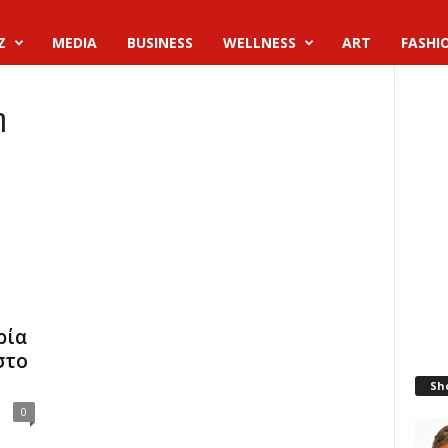
Z
MEDIA
BUSINESS
WELLNESS
ART
FASHI
η
ρία
στο
Sh
0