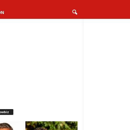
ON
owbiz