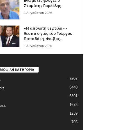
Ένα με τις φλόγες ο
Σταμάτης Γαρδέλης
2 Αυγούστου 2026
«Η απόλυτη ξεφτίλα» –
Ξεσπά ο γιος του Γιώργου
Παπαδάκη, Φοίβος...
1 Αυγούστου 2026
ΜΟΦΙΛΗ ΚΑΤΗΓΟΡΙΑ
7207
a
5440
biz
5391
1673
ess
1259
705