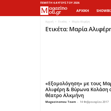
ΠΈΜΠΤΗ 6 ΑΥΓΟΎΣΤΟΥ 2026
ΑΡΧΙΚΉ
SHOWBI
M
a
Αρχική
Ετικέτες
Μαρία Αλιφέρη
Ετικέτα: Μαρία Αλιφέρ
g
a
z
i
n
«Εξομολόγηση» με τους Μα
o
Αλιφέρη & Βύρωνα Κολάση 
θέατρο Αλκμήνη
M
Magazinomou Team
-
14 Φεβρουαρίου 2017
o