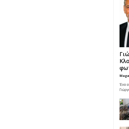
Γιώ
Κλο
φωτ
Maga
Ένα α
Γιώργ