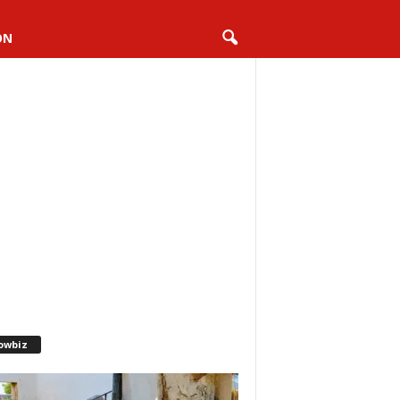
ON
owbiz