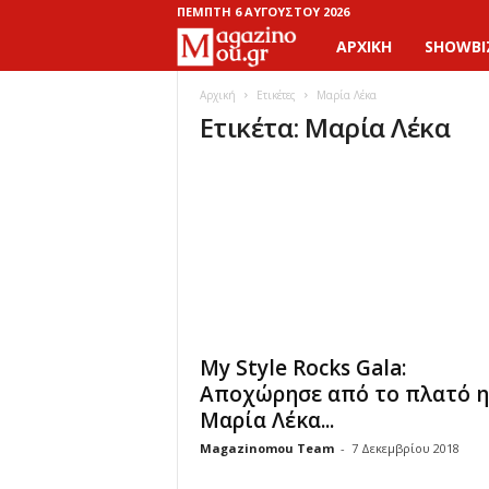
ΠΈΜΠΤΗ 6 ΑΥΓΟΎΣΤΟΥ 2026
ΑΡΧΙΚΉ
SHOWBI
M
a
Αρχική
Ετικέτες
Μαρία Λέκα
Ετικέτα: Μαρία Λέκα
g
a
z
i
n
My Style Rocks Gala:
o
Αποχώρησε από το πλατό η
Μαρία Λέκα...
M
Magazinomou Team
-
7 Δεκεμβρίου 2018
o