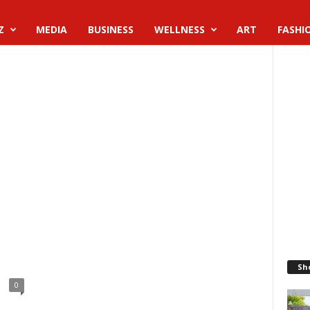
Z
MEDIA
BUSINESS
WELLNESS
ART
FASHI
Sh
0