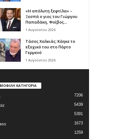
«Η απόλυτη ξεφτίλα» –
Ξεσπά ο γιος του Γιώργου
Παπαδάκη, Φοίβος...
1 Αυγούστου 2026
Τάσος Χαλκιάς: Κάηκε το
εξοχικό του στο Πόρτο
Γερμενό
1 Αυγούστου 2026
ΜΟΦΙΛΗ ΚΑΤΗΓΟΡΙΑ
7206
a
5439
biz
5391
1673
ess
1259