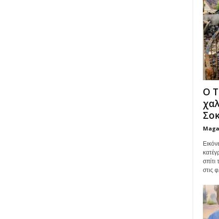
Ο Τ
χαλ
Σοκ
Maga
Εικόν
κατέγ
σπίτι
στις φ