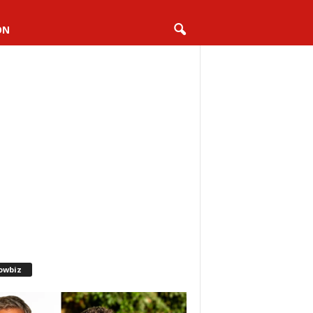
ON
owbiz