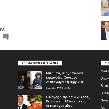
ε...
0
ΑΚΟΜΑ ΠΕΡΙΣΣΟΤΕΡΑ ΝΕΑ
ΔΗ
Medi
Μπαμπά, σ’ αγαπώ νέα
επεισόδια: Χάνει το
Show
νηπιαγωγείο η Βιργινία
Slide
6 Αυγούστου 2026
Busin
Γιώργος Λιάγκας: Ο «Τζορτζ
News
Κλούνεϊ της Ελλάδας» και η
AI φωτογραφία...
Art