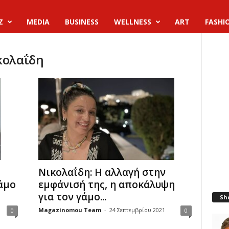
Z
MEDIA
BUSINESS
WELLNESS
ART
FASHI
κολαΐδη
Νικολαΐδη: Η αλλαγή στην
άμο
εμφάνισή της, η αποκάλυψη
για τον γάμο...
Sh
Magazinomou Team
-
24 Σεπτεμβρίου 2021
0
0