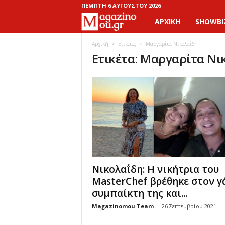
ΠΈΜΠΤΗ 6 ΑΥΓΟΎΣΤΟΥ 2026
ΑΡΧΙΚΉ
SHOWBI
M
a
Αρχική
Ετικέτες
Μαργαρίτα Νικολαΐδη
Ετικέτα: Μαργαρίτα Νι
g
a
z
i
n
Νικολαΐδη: Η νικήτρια του
o
MasterChef βρέθηκε στον γ
συμπαίκτη της και...
M
Magazinomou Team
-
26 Σεπτεμβρίου 2021
o