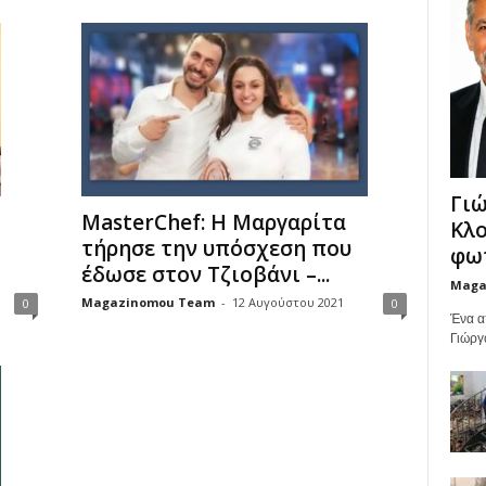
Γιώ
MasterChef: H Μαργαρίτα
Κλο
τήρησε την υπόσχεση που
φωτ
έδωσε στον Τζιοβάνι –...
Maga
Magazinomou Team
-
12 Αυγούστου 2021
0
0
Ένα α
Γιώργ