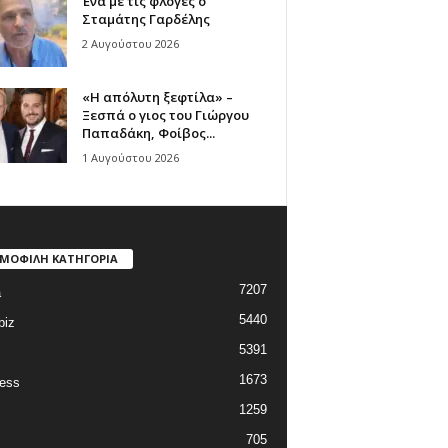
Ένα με τις φλόγες ο
Σταμάτης Γαρδέλης
2 Αυγούστου 2026
«Η απόλυτη ξεφτίλα» –
Ξεσπά ο γιος του Γιώργου
Παπαδάκη, Φοίβος...
1 Αυγούστου 2026
ΜΟΦΙΛΗ ΚΑΤΗΓΟΡΙΑ
7207
a
5440
biz
5391
1673
ess
1259
705