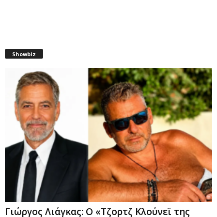
Showbiz
Γιώργος Λιάγκας: Ο «Τζορτζ Κλούνεϊ της