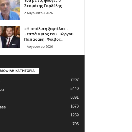
Ένα με τις φλόγες ο
Σταμάτης Γαρδέλης
2 Αυγούστου 2026
«Η απόλυτη ξεφτίλα» –
Ξεσπά ο γιος του Γιώργου
Παπαδάκη, Φοίβος...
1 Αυγούστου 2026
ΜΟΦΙΛΗ ΚΑΤΗΓΟΡΙΑ
7207
a
5440
biz
5391
1673
ess
1259
705