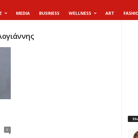
Z
MEDIA
BUSINESS
WELLNESS
ART
FASHI
λογιάννης
Sh
0