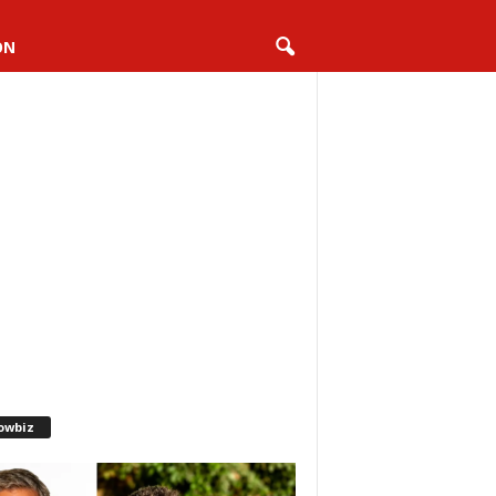
ON
owbiz