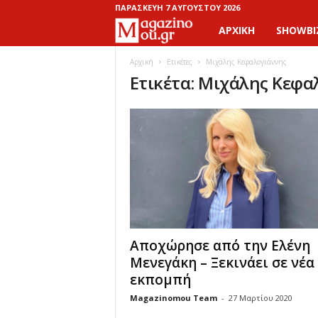
ΠΑΡΑΣΚΕΥΉ 7 ΑΥΓΟΎΣΤΟΥ 2026
ΑΡΧΙΚΉ
SHOWBI
M
a
Αρχική
Ετικέτες
Μιχάλης Κεφαλογιάννης
Ετικέτα: Μιχάλης Κεφα
g
a
z
i
n
Αποχώρησε από την Ελένη
o
Μενεγάκη – Ξεκινάει σε νέα
εκπομπή
M
Magazinomou Team
-
27 Μαρτίου 2020
o