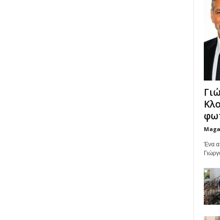
Γιώ
Κλο
φωτ
Maga
Ένα α
Γιώργ