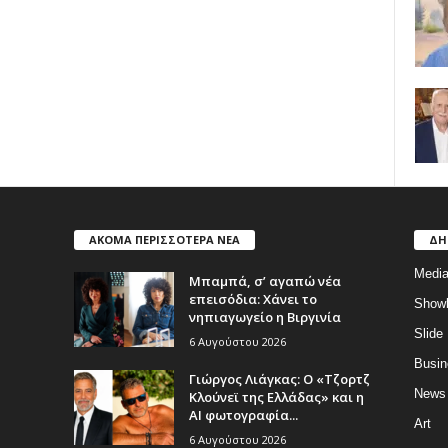
ΑΚΟΜΑ ΠΕΡΙΣΣΟΤΕΡΑ ΝΕΑ
ΔΗ
Medi
Μπαμπά, σ’ αγαπώ νέα
επεισόδια: Χάνει το
Show
νηπιαγωγείο η Βιργινία
Slide
6 Αυγούστου 2026
Busin
Γιώργος Λιάγκας: Ο «Τζορτζ
News
Κλούνεϊ της Ελλάδας» και η
AI φωτογραφία...
Art
6 Αυγούστου 2026