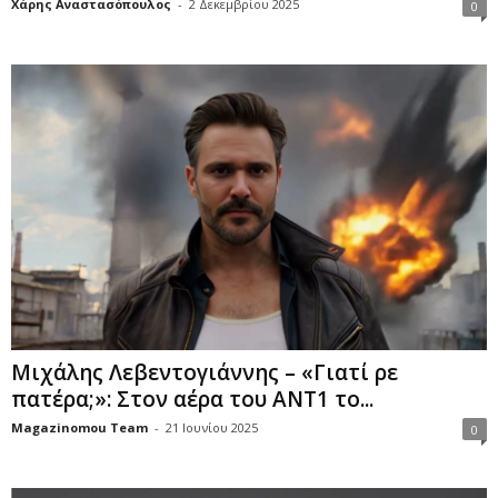
Χάρης Αναστασόπουλος
-
2 Δεκεμβρίου 2025
0
Μιχάλης Λεβεντογιάννης – «Γιατί ρε
πατέρα;»: Στον αέρα του ΑΝΤ1 το...
Magazinomou Team
-
21 Ιουνίου 2025
0