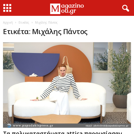
Αρχική
Ετικέτες
Μιχάλης Πάντος
Ετικέτα: Μιχάλης Πάντος
Τα πολυκαταστήματα attica παρουσίασαν