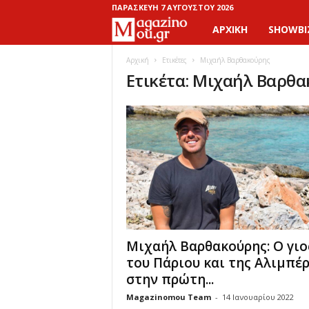
ΠΑΡΑΣΚΕΥΉ 7 ΑΥΓΟΎΣΤΟΥ 2026
ΑΡΧΙΚΉ
SHOWBI
M
a
Αρχική
Ετικέτες
Μιχαήλ Βαρθακούρης
Ετικέτα: Μιχαήλ Βαρθ
g
a
z
i
n
o
Μιχαήλ Βαρθακούρης: Ο γιο
του Πάριου και της Αλιμπέ
M
στην πρώτη...
Magazinomou Team
-
14 Ιανουαρίου 2022
o