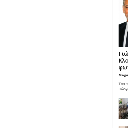
Γιώ
Κλο
φωτ
Maga
Ένα α
Γιώργ