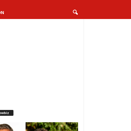
ON
owbiz