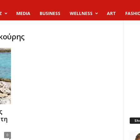
Z
MEDIA
BUSINESS
WELLNESS
ART
FASHI
ακούρης
ς
ρτη
Sh
0