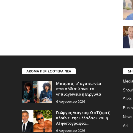
ΑΚΟΜΑ ΠΕΡΙΣΣΟΤΕΡΑ ΝΕΑ
ΔΗ
Medi
Μπαμπά, σ’ αγαπώ νέα
επεισόδια: Χάνει το
Show
νηπιαγωγείο η Βιργινία
Slide
6 Αυγούστου 2026
Busin
Γιώργος Λιάγκας: Ο «Τζορτζ
News
Κλούνεϊ της Ελλάδας» και η
AI φωτογραφία...
Art
6 Αυγούστου 2026