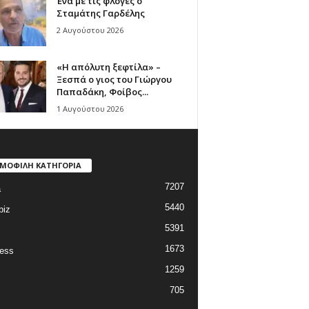
Ένα με τις φλόγες ο
Σταμάτης Γαρδέλης
2 Αυγούστου 2026
«Η απόλυτη ξεφτίλα» –
Ξεσπά ο γιος του Γιώργου
Παπαδάκη, Φοίβος...
1 Αυγούστου 2026
ΜΟΦΙΛΗ ΚΑΤΗΓΟΡΙΑ
7207
a
5440
biz
5391
1673
ess
1259
705