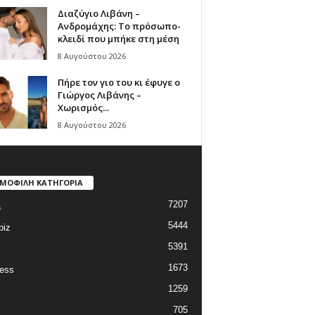
Διαζύγιο Λιβάνη –
Ανδρομάχης: Το πρόσωπο-
κλειδί που μπήκε στη μέση
8 Αυγούστου 2026
Πήρε τον γιο του κι έφυγε ο
Γιώργος Λιβάνης –
Χωρισμός...
8 Αυγούστου 2026
ΜΟΦΙΛΗ ΚΑΤΗΓΟΡΙΑ
7207
a
5444
biz
5391
1673
ess
1259
705