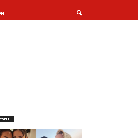
ON
owbiz