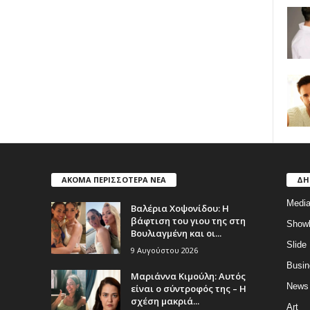
ΑΚΟΜΑ ΠΕΡΙΣΣΟΤΕΡΑ ΝΕΑ
ΔΗ
Medi
Βαλέρια Χοψονίδου: Η
βάφτιση του γιου της στη
Show
Βουλιαγμένη και οι...
Slide
9 Αυγούστου 2026
Busin
Μαριάννα Κιμούλη: Αυτός
News
είναι ο σύντροφός της – Η
σχέση μακριά...
Art