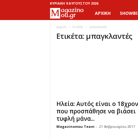
ΚΥΡΙΑΚΉ 9 ΑΥΓΟΎΣΤΟΥ 2026
ΑΡΧΙΚΉ
SHOWBI
M
a
Αρχική
Ετικέτες
μπαγκλαντές
Ετικέτα: μπαγκλαντές
g
a
z
i
n
Ηλεία: Αυτός είναι ο 18χρο
o
που προσπάθησε να βιάσει
τυφλή μάνα...
M
Magazinomou Team
-
21 Φεβρουαρίου 2017
o