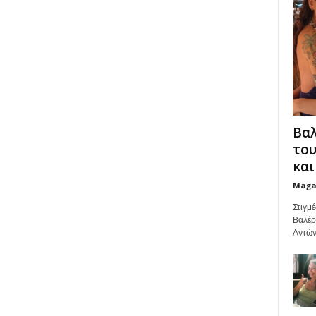
Βαλ
του
και 
Maga
Στιγμέ
Βαλέρ
Αντών