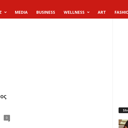
Z
MEDIA
BUSINESS
WELLNESS
ART
FASHI
νος
Sh
0