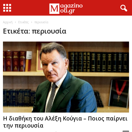
Αρχική
Ετικέτες
περιουσία
Ετικέτα: περιουσία
Η διαθήκη του Αλέξη Κούγια – Ποιος παίρνει
την περιουσία