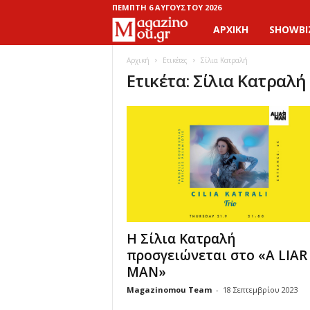
ΠΈΜΠΤΗ 6 ΑΥΓΟΎΣΤΟΥ 2026
ΑΡΧΙΚΉ
SHOWBI
M
a
Αρχική
Ετικέτες
Σίλια Κατραλή
Ετικέτα: Σίλια Κατραλή
g
a
z
i
n
Η Σίλια Κατραλή
o
προσγειώνεται στο «A LIAR
MAN»
M
Magazinomou Team
-
18 Σεπτεμβρίου 2023
o