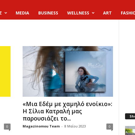
Z
MEDIA
BUSINESS
WELLNESS
ART
FASHI
«Μια Εδέμ με χαμηλό ενοίκιο»:
Η Σίλια Κατραλή μας
Sh
παρουσιάζει το...
Magazinomou Team
-
8 Μαΐου 2023
0
0