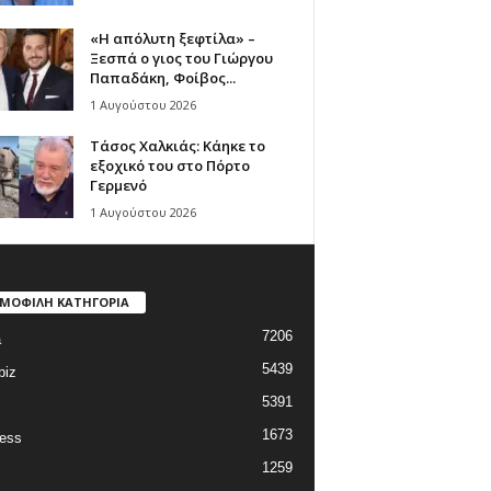
«Η απόλυτη ξεφτίλα» –
Ξεσπά ο γιος του Γιώργου
Παπαδάκη, Φοίβος...
1 Αυγούστου 2026
Τάσος Χαλκιάς: Κάηκε το
εξοχικό του στο Πόρτο
Γερμενό
1 Αυγούστου 2026
ΜΟΦΙΛΗ ΚΑΤΗΓΟΡΙΑ
7206
a
5439
biz
5391
1673
ess
1259