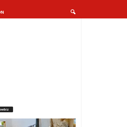
ON
owbiz