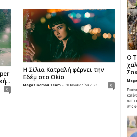
Ο Τ
χαλ
Η Σίλια Κατραλή φέρνει την
Σοκ
sper
Εδέμ στο Okio
ή...
Maga
Magazinomou Team
-
30 Ιανουαρίου 2023
0
0
Εικόν
κατέγ
σπίτι
στις φ