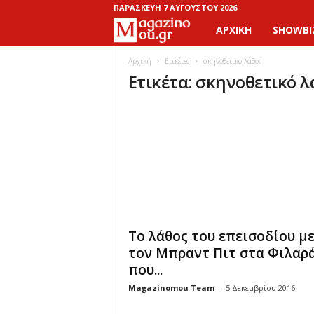
ΠΑΡΑΣΚΕΥΉ 7 ΑΥΓΟΎΣΤΟΥ 2026
ΑΡΧΙΚΉ
SHOWBI
M
a
Αρχική
Ετικέτες
σκηνοθετικό λάθος
Ετικέτα: σκηνοθετικό λ
g
a
z
i
n
Το λάθος του επεισοδίου μ
o
τον Μπραντ Πιτ στα Φιλαρ
που...
M
Magazinomou Team
-
5 Δεκεμβρίου 2016
o