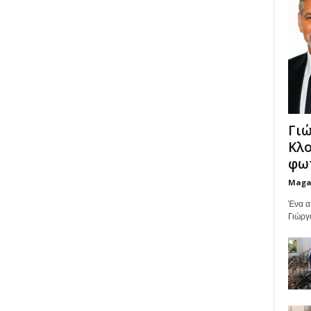
Γιώ
Κλο
φωτ
Maga
Ένα α
Γιώργ