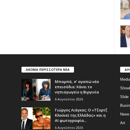
ΑΚΟΜΑ ΠΕΡΙΣΣΟΤΕΡΑ ΝΕΑ
ΔΗ
Medi
Μπαμπά, σ’ αγαπώ νέα
επεισόδια: Χάνει το
Show
νηπιαγωγείο η Βιργινία
Slide
6 Αυγούστου 2026
Busin
Γιώργος Λιάγκας: Ο «Τζορτζ
News
Κλούνεϊ της Ελλάδας» και η
AI φωτογραφία...
Art
6 Αυγούστου 2026