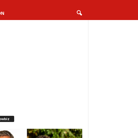
ON
owbiz