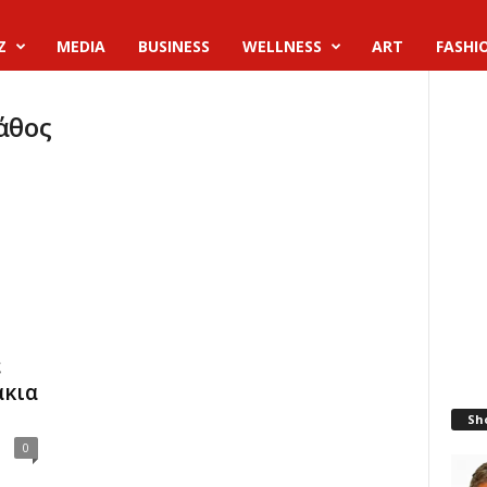
Z
MEDIA
BUSINESS
WELLNESS
ART
FASHI
άθος
ε
άκια
Sh
0