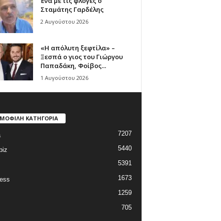
Ένα με τις φλόγες ο
Σταμάτης Γαρδέλης
2 Αυγούστου 2026
«Η απόλυτη ξεφτίλα» –
Ξεσπά ο γιος του Γιώργου
Παπαδάκη, Φοίβος...
1 Αυγούστου 2026
ΜΟΦΙΛΗ ΚΑΤΗΓΟΡΙΑ
7207
a
5440
biz
5391
1673
ess
1259
705