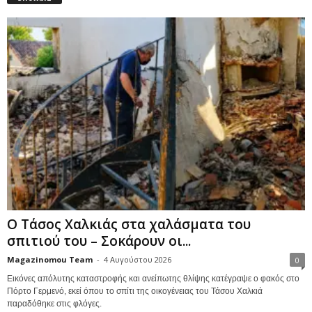
Ο Τάσος Χαλκιάς στα χαλάσματα του
σπιτιού του – Σοκάρουν οι...
Magazinomou Team
-
4 Αυγούστου 2026
0
Εικόνες απόλυτης καταστροφής και ανείπωτης θλίψης κατέγραψε ο φακός στο
Πόρτο Γερμενό, εκεί όπου το σπίτι της οικογένειας του Τάσου Χαλκιά
παραδόθηκε στις φλόγες.