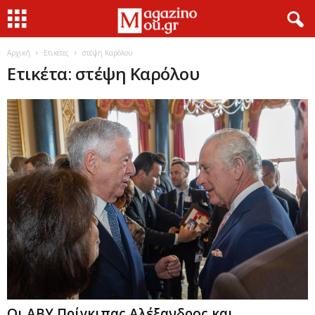
Αρχική
Ετικέτες
στέψη Καρόλου
Ετικέτα: στέψη Καρόλου
Οι ΑΒΥ Πρίγκιπας Αλέξανδρος και