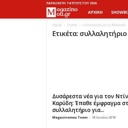
ΠΑΡΑΣΚΕΥΉ 7 ΑΥΓΟΎΣΤΟΥ 2026
ΑΡΧΙΚΉ
SHOWBI
M
a
Αρχική
Ετικέτες
συλλαλητήριο για τη Μακεδονία
Ετικέτα: συλλαλητήριο
g
a
z
i
n
Δυσάρεστα νέα για τον Ντί
o
Καρύδη: Έπαθε έμφραγμα σ
συλλαλητήριο για...
M
Magazinomou Team
-
18 Ιουνίου 2018
o