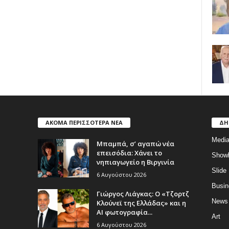
ΑΚΟΜΑ ΠΕΡΙΣΣΟΤΕΡΑ ΝΕΑ
ΔΗ
Medi
Μπαμπά, σ’ αγαπώ νέα
επεισόδια: Χάνει το
Show
νηπιαγωγείο η Βιργινία
Slide
6 Αυγούστου 2026
Busin
Γιώργος Λιάγκας: Ο «Τζορτζ
News
Κλούνεϊ της Ελλάδας» και η
AI φωτογραφία...
Art
6 Αυγούστου 2026