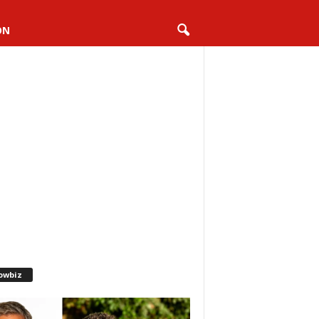
ON
owbiz