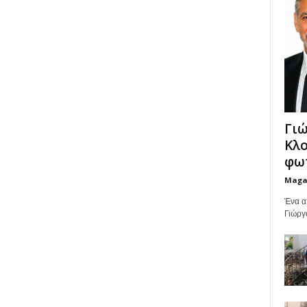
Γιώ
Κλο
φωτ
Maga
Ένα α
Γιώργ