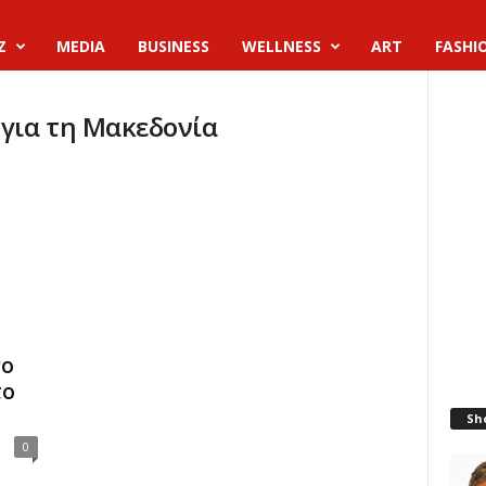
Z
MEDIA
BUSINESS
WELLNESS
ART
FASHI
 για τη Μακεδονία
νο
το
Sh
0