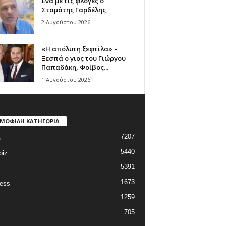
Ένα με τις φλόγες ο
Σταμάτης Γαρδέλης
2 Αυγούστου 2026
«Η απόλυτη ξεφτίλα» –
Ξεσπά ο γιος του Γιώργου
Παπαδάκη, Φοίβος...
1 Αυγούστου 2026
ΜΟΦΙΛΗ ΚΑΤΗΓΟΡΙΑ
7207
a
5440
biz
5391
1673
ess
1259
705